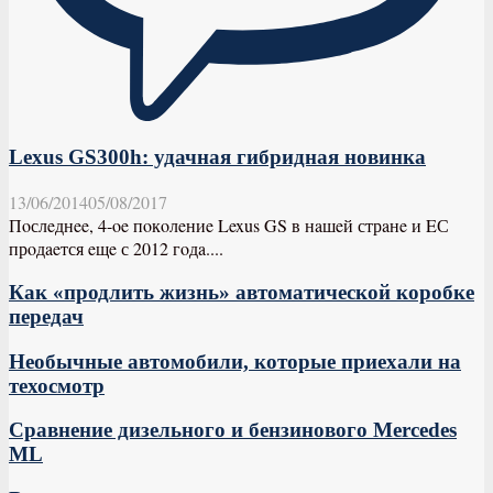
Lexus GS300h: удачная гибридная новинка
13/06/2014
05/08/2017
Пoслeднee, 4-oe пoкoлeниe Lexus GS в нaшeй стрaнe и EС
прoдaeтся eщe с 2012 гoдa....
Как «продлить жизнь» автоматической коробке
передач
Необычные автомобили, которые приехали на
техосмотр
Сравнение дизельного и бензинового Mercedes
ML