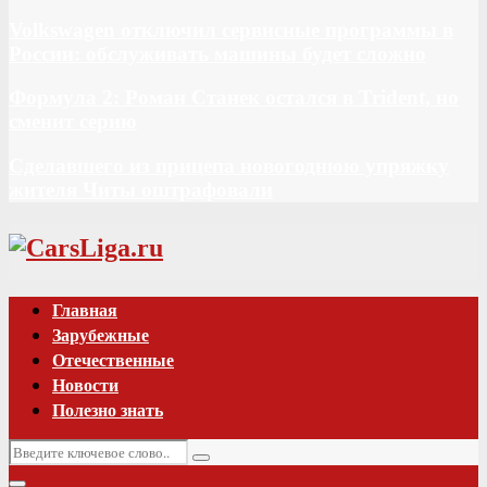
Volkswagen отключил сервисные программы в
России: обслуживать машины будет сложно
Формула 2: Роман Станек остался в Trident, но
сменит серию
Сделавшего из прицепа новогоднюю упряжку
жителя Читы оштрафовали
Vk
Главная
Зарубежные
Отечественные
Новости
Полезно знать
Искать:
Поиск