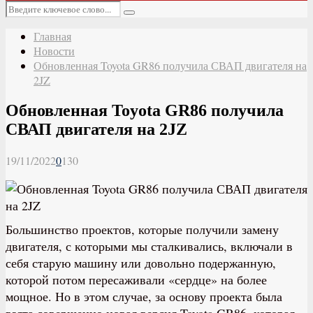
Основное
Искать:
меню
Поиск
Главная
Новости
Обновленная Toyota GR86 получила СВАП двигателя на
2JZ
Обновленная Toyota GR86 получила
СВАП двигателя на 2JZ
19/11/2022
0
130
Большинство проектов, которые получили замену
двигателя, с которыми мы сталкивались, включали в
себя старую машину или довольно подержанную,
которой потом пересаживали «сердце» на более
мощное. Но в этом случае, за основу проекта была
взята совершенно новая версия Toyota GR86, которая