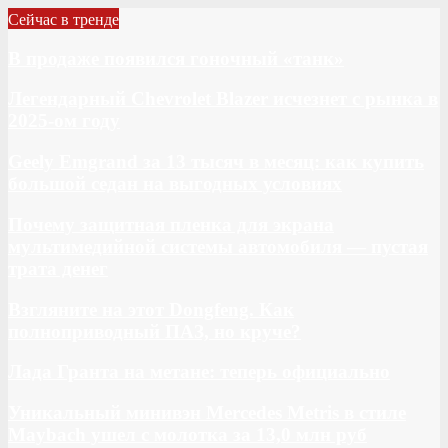
Сейчас в тренде
В продаже появился гоночный «танк»
Легендарный Chevrolet Blazer исчезнет с рынка в
2025-ом году
Geely Emgrand за 13 тысяч в месяц: как купить
большой седан на выгодных условиях
Почему защитная пленка для экрана
мультимедийной системы автомобиля — пустая
трата денег
Взгляните на этот Dongfeng. Как
полноприводный ПАЗ, но круче?
Лада Гранта на метане: теперь официально
Уникальный минивэн Mercedes Metris в стиле
Maybach ушел с молотка за 13,0 млн руб