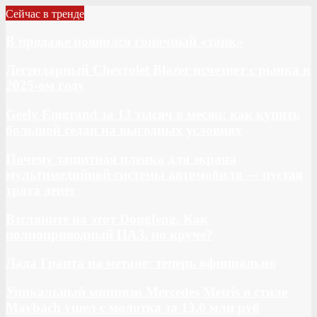
Сейчас в тренде
В продаже появился гоночный «танк»
Легендарный Chevrolet Blazer исчезнет с рынка в
2025-ом году
Geely Emgrand за 13 тысяч в месяц: как купить
большой седан на выгодных условиях
Почему защитная пленка для экрана
мультимедийной системы автомобиля — пустая
трата денег
Взгляните на этот Dongfeng. Как
полноприводный ПАЗ, но круче?
Лада Гранта на метане: теперь официально
Уникальный минивэн Mercedes Metris в стиле
Maybach ушел с молотка за 13,0 млн руб