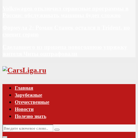
Volkswagen отключил сервисные программы в
России: обслуживать машины будет сложно
Формула 2: Роман Станек остался в Trident, но
сменит серию
Сделавшего из прицепа новогоднюю упряжку
жителя Читы оштрафовали
Vk
Главная
Зарубежные
Отечественные
Новости
Полезно знать
Искать:
Поиск