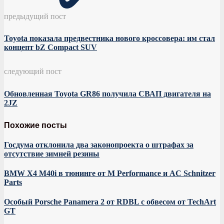
предыдущий пост
Toyota показала предвестника нового кроссовера: им стал
концепт bZ Compact SUV
следующий пост
Обновленная Toyota GR86 получила СВАП двигателя на
2JZ
Похожие посты
Госдума отклонила два законопроекта о штрафах за
отсутствие зимней резины
BMW X4 M40i в тюнинге от M Performance и AC Schnitzer
Parts
Особый Porsche Panamera 2 от RDBL с обвесом от TechArt
GT