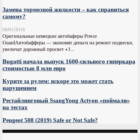
Замена тормозной жидкости – как справиться
самому?
08/01/2018
Оригинальные немецкие автобаферы Power
GuardАвтобафферы — экономят деньги на ремонт подвески,
увеличат дорожный просвет +3...
Bugatti начала выпуск 1600-сильного гиперкара
стоимостью 8 млн евро
Курите за рулем: вскоре это может стать
нарушением
Рестайлинговый SsangYong Actyon «поймали»
на тестах
Peugeot 508 (2019) Safe or Not Safe?