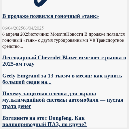
В продаже появился гоночный «танк»
06/04/2025
06/04/2025
6 апреля 2025источник: Motor.ruНовости В продаже появился
гоночный «танк» с двумя турбированными V8 Транспортное
средство...
Легендарный Chevrolet Blazer исчезнет с рынка в
2025-ом году
Geely Emgrand за 13 тысяч в месяц: как купить
большой седан на...
Почему защитная пленка для экрана
мультимедийной системы автомобиля — пустая
трата денег
Взгляните на этот Dongfeng. Как
полноприводный ПАЗ, но круче?