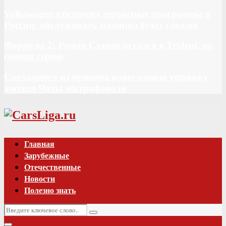
Volkswagen отключил сервисные программы в
России: обслуживать машины будет сложно
Формула 2: Роман Станек остался в Trident, но
сменит серию
Сделавшего из прицепа новогоднюю упряжку
жителя Читы оштрафовали
Vk
Главная
Зарубежные
Отечественные
Новости
Полезно знать
Искать:
Поиск