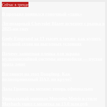
Сейчас в тренде
В продаже появился гоночный «танк»
Легендарный Chevrolet Blazer исчезнет с рынка в
2025-ом году
Geely Emgrand за 13 тысяч в месяц: как купить
большой седан на выгодных условиях
Почему защитная пленка для экрана
мультимедийной системы автомобиля — пустая
трата денег
Взгляните на этот Dongfeng. Как
полноприводный ПАЗ, но круче?
Лада Гранта на метане: теперь официально
Уникальный минивэн Mercedes Metris в стиле
Maybach ушел с молотка за 13,0 млн руб