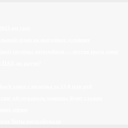
2025-ом году
большой седан на выгодных условиях
ной системы автомобиля — пустая трата денег
й ПАЗ, но круче?
bach ушел с молотка за 13,0 млн руб
ссии: обслуживать машины будет сложно
менит серию
теля Читы оштрафовали