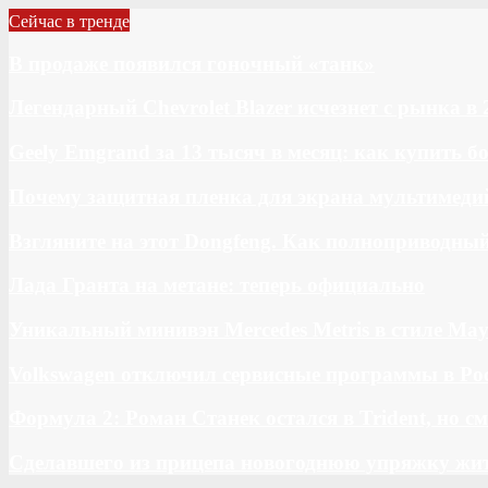
Сейчас в тренде
В продаже появился гоночный «танк»
Легендарный Chevrolet Blazer исчезнет с рынка в 
Geely Emgrand за 13 тысяч в месяц: как купить 
Почему защитная пленка для экрана мультимедий
Взгляните на этот Dongfeng. Как полноприводны
Лада Гранта на метане: теперь официально
Уникальный минивэн Mercedes Metris в стиле May
Volkswagen отключил сервисные программы в Ро
Формула 2: Роман Станек остался в Trident, но с
Сделавшего из прицепа новогоднюю упряжку жи