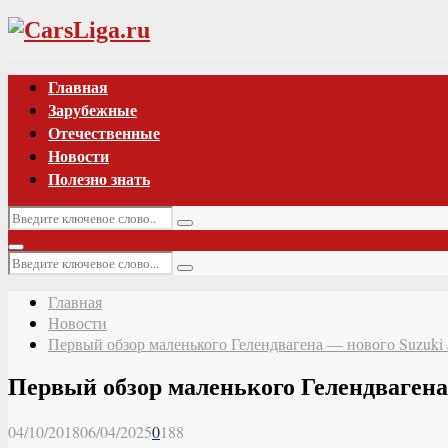
Vk
Главная
Зарубежные
Отечественные
Новости
Полезно знать
Искать:
Поиск
Основное
Искать:
меню
Поиск
Главная
Новости
Первый обзор маленького Гелендвагена — нового Suzuki 
Первый обзор маленького Гелендвагена
04/10/2018
06/04/2025
0
188