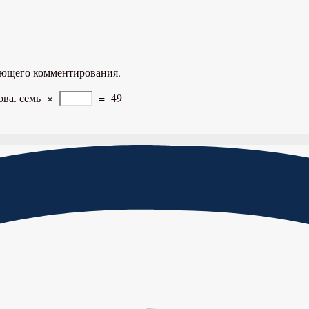
дующего комментирования.
ова.
семь
×
=
49