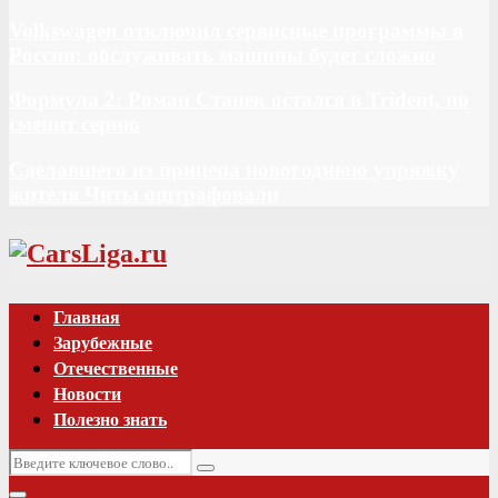
Volkswagen отключил сервисные программы в
России: обслуживать машины будет сложно
Формула 2: Роман Станек остался в Trident, но
сменит серию
Сделавшего из прицепа новогоднюю упряжку
жителя Читы оштрафовали
Vk
Главная
Зарубежные
Отечественные
Новости
Полезно знать
Искать:
Поиск