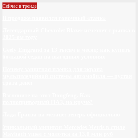
Сейчас в тренде
В продаже появился гоночный «танк»
Легендарный Chevrolet Blazer исчезнет с рынка в
2025-ом году
Geely Emgrand за 13 тысяч в месяц: как купить
большой седан на выгодных условиях
Почему защитная пленка для экрана
мультимедийной системы автомобиля — пустая
трата денег
Взгляните на этот Dongfeng. Как
полноприводный ПАЗ, но круче?
Лада Гранта на метане: теперь официально
Уникальный минивэн Mercedes Metris в стиле
Maybach ушел с молотка за 13,0 млн руб