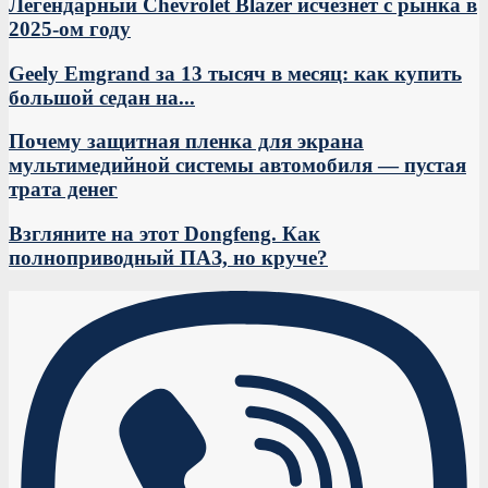
Легендарный Chevrolet Blazer исчезнет с рынка в
2025-ом году
Geely Emgrand за 13 тысяч в месяц: как купить
большой седан на...
Почему защитная пленка для экрана
мультимедийной системы автомобиля — пустая
трата денег
Взгляните на этот Dongfeng. Как
полноприводный ПАЗ, но круче?