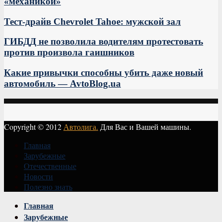
«механикой»
Тест-драйв Chevrolet Tahoe: мужской зал
ГИБДД не позволила водителям протестовать
против произвола гаишников
Какие привычки способны убить даже новый
автомобиль — AvtoBlog.ua
Copyright © 2012
Автолига.
Для Вас и Вашей машины.
Главная
Зарубежные
Отечественные
Новости
Полезно знать
Vk
Главная
Зарубежные