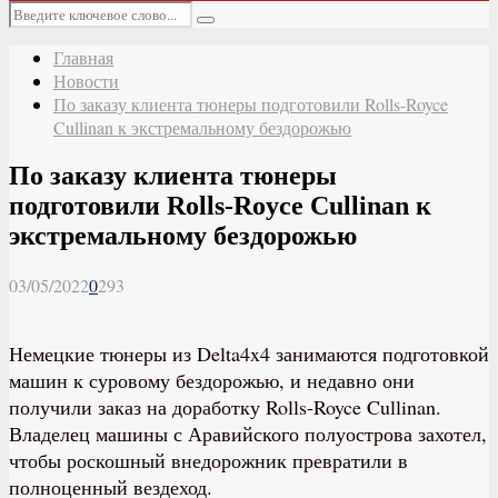
Основное
Искать:
меню
Поиск
Главная
Новости
По заказу клиента тюнеры подготовили Rolls-Royce
Cullinan к экстремальному бездорожью
По заказу клиента тюнеры
подготовили Rolls-Royce Cullinan к
экстремальному бездорожью
03/05/2022
0
293
Немецкие тюнеры из Delta4x4 занимаются подготовкой
машин к суровому бездорожью, и недавно они
получили заказ на доработку Rolls-Royce Cullinan.
Владелец машины с Аравийского полуострова захотел,
чтобы роскошный внедорожник превратили в
полноценный вездеход.