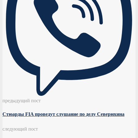
предыдущий пост
Стюарды FIA проведут слушание по делу Северюхина
следующий пост