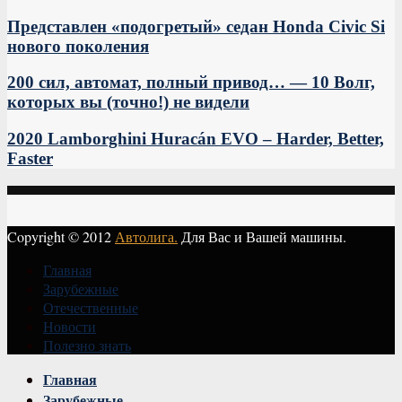
Представлен «подогретый» седан Honda Civic Si
нового поколения
200 сил, автомат, полный привод… — 10 Волг,
которых вы (точно!) не видели
2020 Lamborghini Huracán EVO – Harder, Better,
Faster
Copyright © 2012
Автолига.
Для Вас и Вашей машины.
Главная
Зарубежные
Отечественные
Новости
Полезно знать
Vk
Главная
Зарубежные