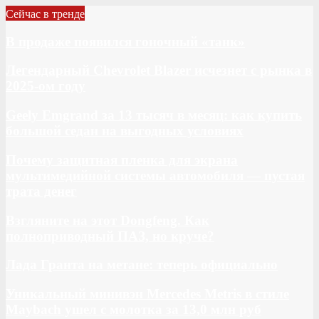
Сейчас в тренде
В продаже появился гоночный «танк»
Легендарный Chevrolet Blazer исчезнет с рынка в
2025-ом году
Geely Emgrand за 13 тысяч в месяц: как купить
большой седан на выгодных условиях
Почему защитная пленка для экрана
мультимедийной системы автомобиля — пустая
трата денег
Взгляните на этот Dongfeng. Как
полноприводный ПАЗ, но круче?
Лада Гранта на метане: теперь официально
Уникальный минивэн Mercedes Metris в стиле
Maybach ушел с молотка за 13,0 млн руб