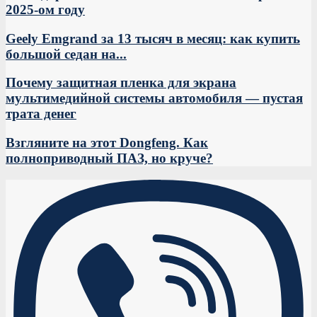
2025-ом году
Geely Emgrand за 13 тысяч в месяц: как купить
большой седан на...
Почему защитная пленка для экрана
мультимедийной системы автомобиля — пустая
трата денег
Взгляните на этот Dongfeng. Как
полноприводный ПАЗ, но круче?