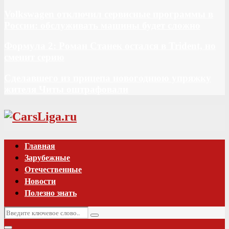
Volkswagen отключил сервисные программы в
России: обслуживать машины будет сложно
Формула 2: Роман Станек остался в Trident, но
сменит серию
Сделавшего из прицепа новогоднюю упряжку
жителя Читы оштрафовали
Vk
Главная
Зарубежные
Отечественные
Новости
Полезно знать
Искать:
Поиск