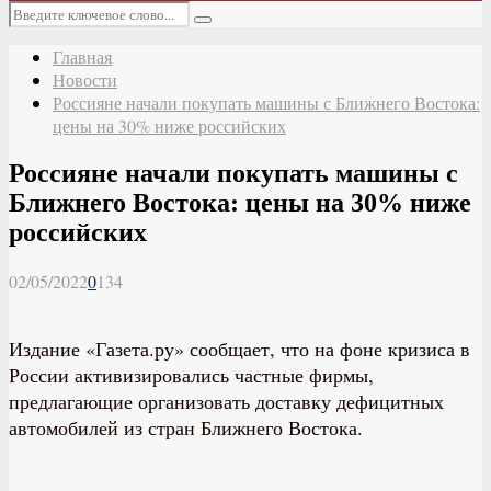
Основное
Искать:
меню
Поиск
Главная
Новости
Россияне начали покупать машины с Ближнего Востока:
цены на 30% ниже российских
Россияне начали покупать машины с
Ближнего Востока: цены на 30% ниже
российских
02/05/2022
0
134
Издание «Газета.ру» сообщает, что на фоне кризиса в
России активизировались частные фирмы,
предлагающие организовать доставку дефицитных
автомобилей из стран Ближнего Востока.