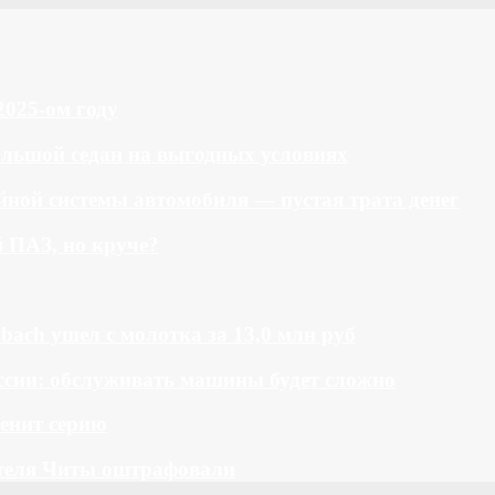
2025-ом году
большой седан на выгодных условиях
ной системы автомобиля — пустая трата денег
й ПАЗ, но круче?
bach ушел с молотка за 13,0 млн руб
ссии: обслуживать машины будет сложно
менит серию
теля Читы оштрафовали