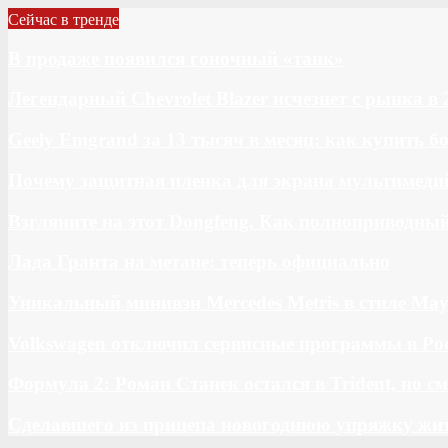
Сейчас в тренде
В продаже появился гоночный «танк»
Легендарный Chevrolet Blazer исчезнет с рынка в 
Geely Emgrand за 13 тысяч в месяц: как купить 
Почему защитная пленка для экрана мультимедий
Взгляните на этот Dongfeng. Как полноприводны
Лада Гранта на метане: теперь официально
Уникальный минивэн Mercedes Metris в стиле May
Volkswagen отключил сервисные программы в Ро
Формула 2: Роман Станек остался в Trident, но с
Сделавшего из прицепа новогоднюю упряжку жи