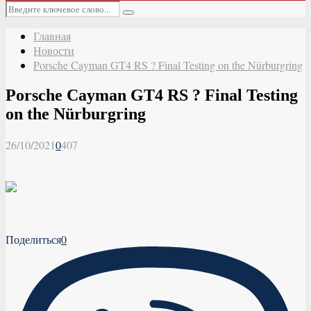
Основное
Искать:
меню
Поиск
Главная
Новости
Porsche Cayman GT4 RS ? Final Testing on the Nürburgring
Porsche Cayman GT4 RS ? Final Testing
on the Nürburgring
26/10/2021
0
407
Поделиться
0