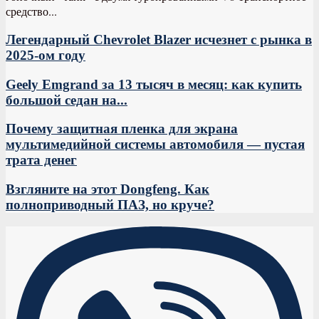
средство...
Легендарный Chevrolet Blazer исчезнет с рынка в
2025-ом году
Geely Emgrand за 13 тысяч в месяц: как купить
большой седан на...
Почему защитная пленка для экрана
мультимедийной системы автомобиля — пустая
трата денег
Взгляните на этот Dongfeng. Как
полноприводный ПАЗ, но круче?