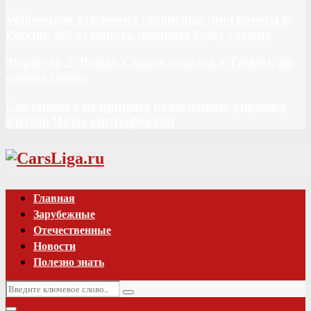
Volkswagen отключил сервисные программы в
России: обслуживать машины будет сложно
Формула 2: Роман Станек остался в Trident, но
сменит серию
Сделавшего из прицепа новогоднюю упряжку
жителя Читы оштрафовали
Vk
Главная
Зарубежные
Отечественные
Новости
Полезно знать
Искать:
Поиск