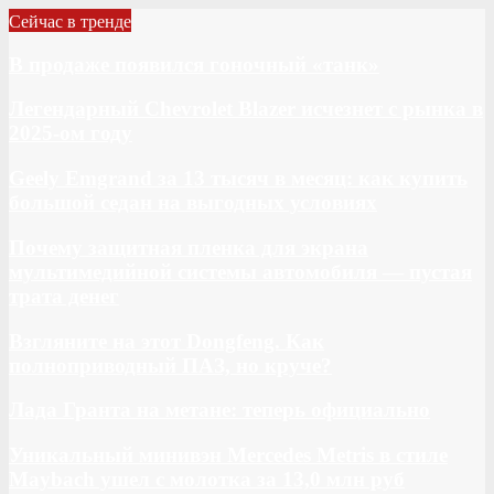
Сейчас в тренде
В продаже появился гоночный «танк»
Легендарный Chevrolet Blazer исчезнет с рынка в
2025-ом году
Geely Emgrand за 13 тысяч в месяц: как купить
большой седан на выгодных условиях
Почему защитная пленка для экрана
мультимедийной системы автомобиля — пустая
трата денег
Взгляните на этот Dongfeng. Как
полноприводный ПАЗ, но круче?
Лада Гранта на метане: теперь официально
Уникальный минивэн Mercedes Metris в стиле
Maybach ушел с молотка за 13,0 млн руб