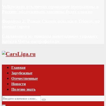
Volkswagen отключил сервисные программы в
России: обслуживать машины будет сложно
Формула 2: Роман Станек остался в Trident, но
сменит серию
Сделавшего из прицепа новогоднюю упряжку
жителя Читы оштрафовали
Vk
Главная
Зарубежные
Отечественные
Новости
Полезно знать
Искать:
Поиск