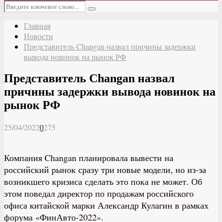
Основное
Искать:
меню
Поиск
Главная
Новости
Представитель Changan назвал причины задержки
вывода новинок на рынок РФ
Представитель Changan назвал
причины задержки вывода новинок на
рынок РФ
25/04/2022
0
275
Компания Changan планировала вывести на
российский рынок сразу три новые модели, но из-за
возникшего кризиса сделать это пока не может. Об
этом поведал директор по продажам российского
офиса китайской марки Александр Кулагин в рамках
форума «ФинАвто-2022».