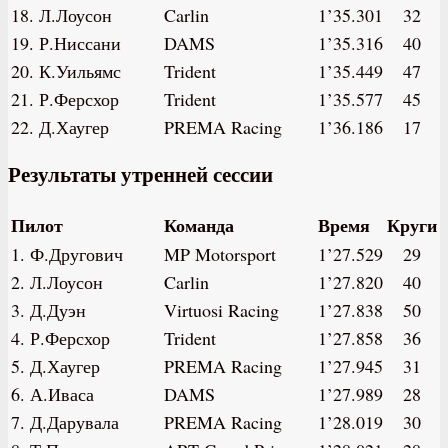
18. Л.Лоусон
Carlin
1’35.301
32
19. Р.Ниссани
DAMS
1’35.316
40
20. К.Уильямс
Trident
1’35.449
47
21. Р.Ферсхор
Trident
1’35.577
45
22. Д.Хаугер
PREMA Racing
1’36.186
17
Результаты утренней сессии
Пилот
Команда
Время
Круги
1. Ф.Другович
MP Motorsport
1’27.529
29
2. Л.Лоусон
Carlin
1’27.820
40
3. Д.Дуэн
Virtuosi Racing
1’27.838
50
4. Р.Ферсхор
Trident
1’27.858
36
5. Д.Хаугер
PREMA Racing
1’27.945
31
6. А.Иваса
DAMS
1’27.989
28
7. Д.Дарувала
PREMA Racing
1’28.019
30