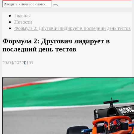
Основное
Искать:
меню
Поиск
Главная
Новости
Формула 2: Другович лидирует в последний день тестов
Формула 2: Другович лидирует в
последний день тестов
25/04/2022
0
157