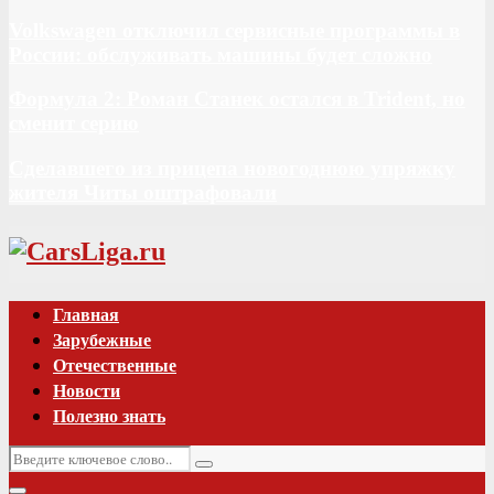
Volkswagen отключил сервисные программы в
России: обслуживать машины будет сложно
Формула 2: Роман Станек остался в Trident, но
сменит серию
Сделавшего из прицепа новогоднюю упряжку
жителя Читы оштрафовали
Vk
Главная
Зарубежные
Отечественные
Новости
Полезно знать
Искать:
Поиск