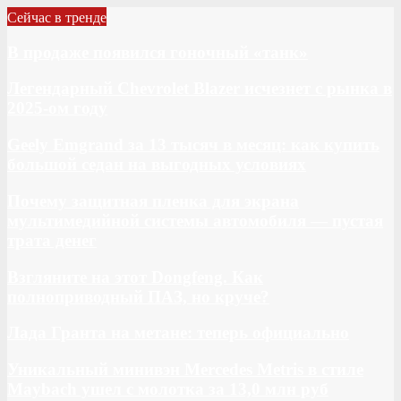
Сейчас в тренде
В продаже появился гоночный «танк»
Легендарный Chevrolet Blazer исчезнет с рынка в
2025-ом году
Geely Emgrand за 13 тысяч в месяц: как купить
большой седан на выгодных условиях
Почему защитная пленка для экрана
мультимедийной системы автомобиля — пустая
трата денег
Взгляните на этот Dongfeng. Как
полноприводный ПАЗ, но круче?
Лада Гранта на метане: теперь официально
Уникальный минивэн Mercedes Metris в стиле
Maybach ушел с молотка за 13,0 млн руб