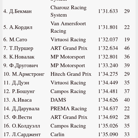
Charouz Racing
4. Д.Бекман
1’31.633
29
System
Van Amersfoort
5. А.Кордил
1’31.801
22
Racing
6. М.Сато
Virtuosi Racing
1’32.037
19
7. Т.Пуршер
ART Grand Prix
1’32.634
46
8. К.Новалак
MP Motorsport
1’32.801
36
9. Ф.Другович
MP Motorsport
1’33.240
39
10. М.Армстронг
Hitech Grand Prix
1’34.275
29
11. Д.Дуэн
Virtuosi Racing
1’34.449
35
12. Р.Бошунг
Campos Racing
1’34.481
37
13. А.Иваса
DAMS
1’34.626
40
14. Д.Дарувала
PREMA Racing
1’34.637
22
15. Ф.Вести
ART Grand Prix
1’34.692
28
16. О.Колдуэлл
Campos Racing
1’35.026
35
17. Л.Сарджент
Carlin
1’35.090
33