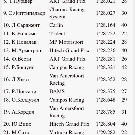
8. Т.Пуршер
ART Grand Prix
1’28.021
28
Charouz Racing
9. Э.Фиттипальди
1’28.027
30
System
10. Л.Сарджент
Carlin
1’28.164
40
11. К.Уильямс
Trident
1’28.222
22
12. К.Новалак
MP Motorsport
1’28.224
28
13. М.Армстронг
Hitech Grand Prix
1’28.236
40
14. Ф.Вести
ART Grand Prix
1’28.281
26
15. Р.Бошунг
Campos Racing
1’28.321
42
Van Amersfoort
16. Д.Хьюз
1’28.352
28
Racing
17. Р.Ниссани
DAMS
1’28.375
27
18. О.Колдуэлл
Campos Racing
1’28.648
29
Van Amersfoort
19. А.Кордил
1’28.785
31
Racing
20. Ю.Випс
Hitech Grand Prix
1’28.804
40
21. М.Сато
Virtuosi Racing
1’29.282
22