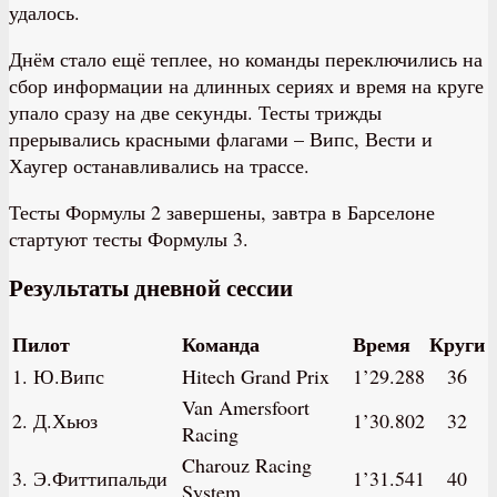
удалось.
Днём стало ещё теплее, но команды переключились на
сбор информации на длинных сериях и время на круге
упало сразу на две секунды. Тесты трижды
прерывались красными флагами – Випс, Вести и
Хаугер останавливались на трассе.
Тесты Формулы 2 завершены, завтра в Барселоне
стартуют тесты Формулы 3.
Результаты дневной сессии
Пилот
Команда
Время
Круги
1. Ю.Випс
Hitech Grand Prix
1’29.288
36
Van Amersfoort
2. Д.Хьюз
1’30.802
32
Racing
Charouz Racing
3. Э.Фиттипальди
1’31.541
40
System