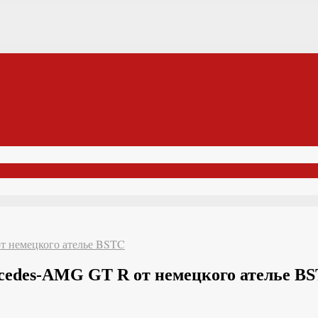
т немецкого ателье BSTC
cedes-AMG GT R от немецкого ателье B