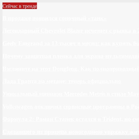
Сейчас в тренде
В продаже появился гоночный «танк»
Легендарный Chevrolet Blazer исчезнет с рынка в 
Geely Emgrand за 13 тысяч в месяц: как купить 
Почему защитная пленка для экрана мультимедий
Взгляните на этот Dongfeng. Как полноприводны
Лада Гранта на метане: теперь официально
Уникальный минивэн Mercedes Metris в стиле May
Volkswagen отключил сервисные программы в Ро
Формула 2: Роман Станек остался в Trident, но с
Сделавшего из прицепа новогоднюю упряжку жи