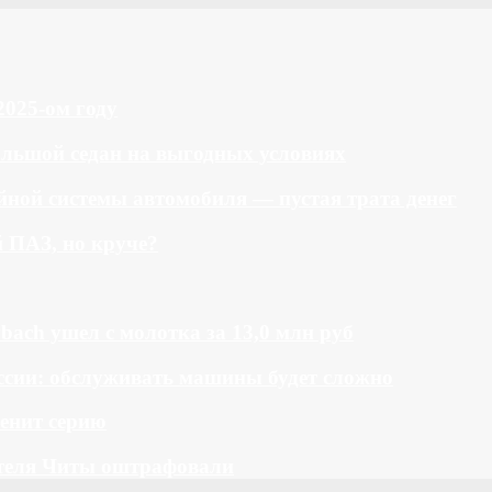
2025-ом году
большой седан на выгодных условиях
ной системы автомобиля — пустая трата денег
й ПАЗ, но круче?
bach ушел с молотка за 13,0 млн руб
ссии: обслуживать машины будет сложно
менит серию
теля Читы оштрафовали