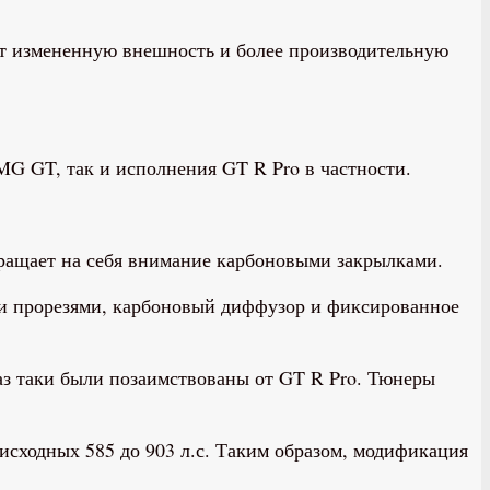
т измененную внешность и более производительную
G GT, так и исполнения GT R Pro в частности.
бращает на себя внимание карбоновыми закрылками.
ми прорезями, карбоновый диффузор и фиксированное
аз таки были позаимствованы от GT R Pro. Тюнеры
с исходных 585 до 903 л.с. Таким образом, модификация