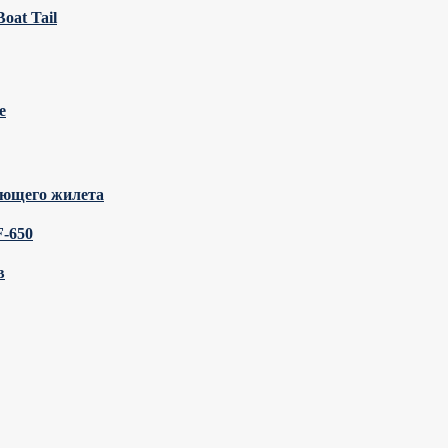
oat Tail
e
ающего жилета
F-650
в