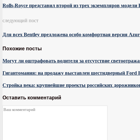
Rolls-Royce представил второй из трех экземпляров модели B
следующий пост
Для всех Bentley предложена особо комфортная версия Azur
Похожие посты
Могут ли оштрафовать водителя за отсутствие светоотраж
Гигантомания: на продажу выставлен шестидверный Ford 
Стройка века: крупнейшие проекты российских дорожнико
Оставить комментарий