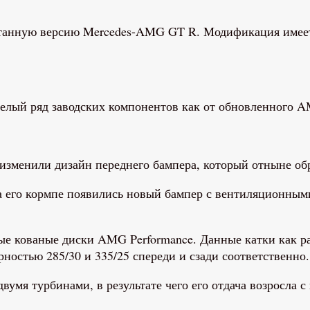
ботанную версию Mercedes-AMG GT R. Модификация имее
лый ряд заводских компонентов как от обновленного AM
 изменили дизайн переднего бампера, который отныне о
а его кормпе появились новый бампер с вентиляционны
ые кованые диски AMG Performance. Данные катки как р
рностью 285/30 и 335/25 спереди и сзади соответственно.
вумя турбинами, в результате чего его отдача возросла 