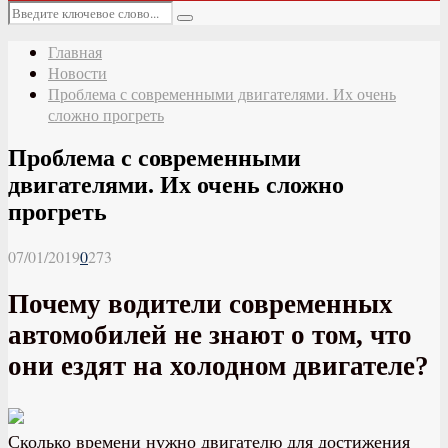
Основное
Искать:
меню
Поиск
Главная
Новости
Проблема с современными двигателями. Их очень
сложно прогреть
Проблема с современными
двигателями. Их очень сложно
прогреть
07/01/2019
0
273
Почему водители современных
автомобилей не знают о том, что
они ездят на холодном двигателе?
Сколько времени нужно двигателю для достижения