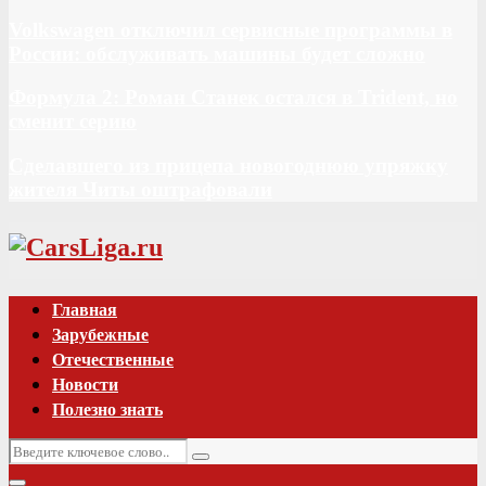
Volkswagen отключил сервисные программы в
России: обслуживать машины будет сложно
Формула 2: Роман Станек остался в Trident, но
сменит серию
Сделавшего из прицепа новогоднюю упряжку
жителя Читы оштрафовали
Vk
Главная
Зарубежные
Отечественные
Новости
Полезно знать
Искать:
Поиск