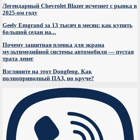
Легендарный Chevrolet Blazer исчезнет с рынка в
2025-ом году
Geely Emgrand за 13 тысяч в месяц: как купить
большой седан на...
Почему защитная пленка для экрана
мультимедийной системы автомобиля — пустая
трата денег
Взгляните на этот Dongfeng. Как
полноприводный ПАЗ, но круче?