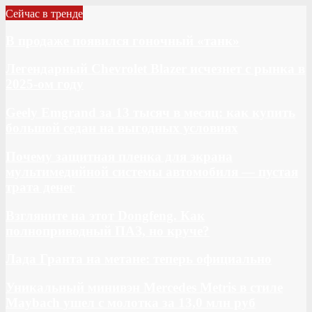
Сейчас в тренде
В продаже появился гоночный «танк»
Легендарный Chevrolet Blazer исчезнет с рынка в
2025-ом году
Geely Emgrand за 13 тысяч в месяц: как купить
большой седан на выгодных условиях
Почему защитная пленка для экрана
мультимедийной системы автомобиля — пустая
трата денег
Взгляните на этот Dongfeng. Как
полноприводный ПАЗ, но круче?
Лада Гранта на метане: теперь официально
Уникальный минивэн Mercedes Metris в стиле
Maybach ушел с молотка за 13,0 млн руб