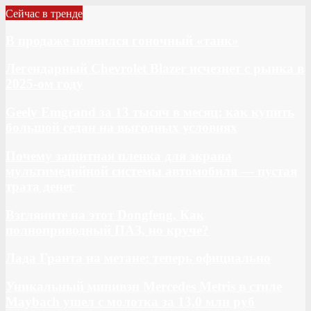
Сейчас в тренде
В продаже появился гоночный «танк»
Легендарный Chevrolet Blazer исчезнет с рынка в
2025-ом году
Geely Emgrand за 13 тысяч в месяц: как купить
большой седан на выгодных условиях
Почему защитная пленка для экрана
мультимедийной системы автомобиля — пустая
трата денег
Взгляните на этот Dongfeng. Как
полноприводный ПАЗ, но круче?
Лада Гранта на метане: теперь официально
Уникальный минивэн Mercedes Metris в стиле
Maybach ушел с молотка за 13,0 млн руб