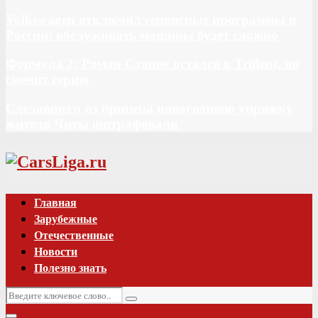
Volkswagen отключил сервисные программы в
России: обслуживать машины будет сложно
Формула 2: Роман Станек остался в Trident, но
сменит серию
Сделавшего из прицепа новогоднюю упряжку
жителя Читы оштрафовали
Vk
Главная
Зарубежные
Отечественные
Новости
Полезно знать
Искать:
Поиск