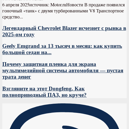
6 апреля 2025источник: Motor.ruНовости В продаже появился
гоночный «танк» с двумя турбированными V8 Транспортное
средство...
Легендарный Chevrolet Blazer исчезнет с рынка в
2025-ом году
Geely Emgrand за 13 тысяч в месяц: как купить
большой седан на...
Почему защитная пленка для экрана
мультимедийной системы автомобиля — пустая
трата денег
Взгляните на этот Dongfeng. Как
полноприводный ПАЗ, но круче?