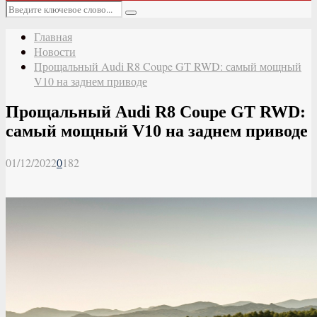
Основное
Искать:
меню
Поиск
Главная
Новости
Прощальный Audi R8 Coupe GT RWD: самый мощный
V10 на заднем приводе
Прощальный Audi R8 Coupe GT RWD:
самый мощный V10 на заднем приводе
01/12/2022
0
182