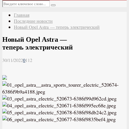
Основное
Искать:
меню
Поиск
Главная
Последние новости
Новый Opel Astra — теперь электрический
Новый Opel Astra —
теперь электрический
30/11/2022
0
112