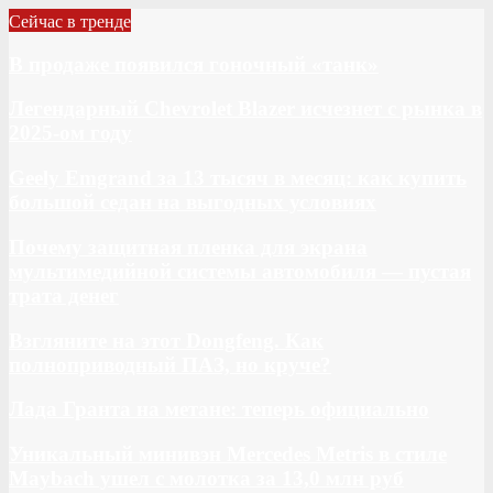
Сейчас в тренде
В продаже появился гоночный «танк»
Легендарный Chevrolet Blazer исчезнет с рынка в
2025-ом году
Geely Emgrand за 13 тысяч в месяц: как купить
большой седан на выгодных условиях
Почему защитная пленка для экрана
мультимедийной системы автомобиля — пустая
трата денег
Взгляните на этот Dongfeng. Как
полноприводный ПАЗ, но круче?
Лада Гранта на метане: теперь официально
Уникальный минивэн Mercedes Metris в стиле
Maybach ушел с молотка за 13,0 млн руб