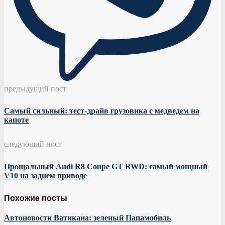
предыдущий пост
Самый сильный: тест-драйв грузовика с медведем на
капоте
следующий пост
Прощальный Audi R8 Coupe GT RWD: самый мощный
V10 на заднем приводе
Похожие посты
Автоновости Ватикана: зеленый Папамобиль