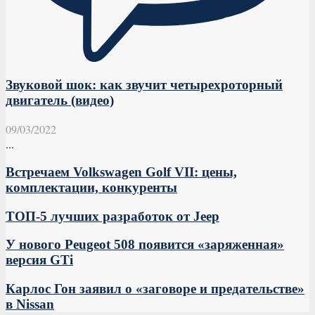
Звуковой шок: как звучит четырехроторный
двигатель (видео)
09/03/2022
...
Встречаем Volkswagen Golf VII: цены,
комплектации, конкуренты
ТОП-5 лучших разработок от Jeep
У нового Peugeot 508 появится «заряженная»
версия GTi
Карлос Гон заявил о «заговоре и предательстве»
в Nissan