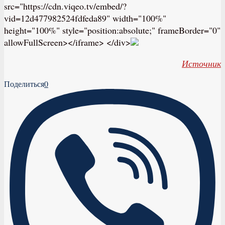
src="https://cdn.viqeo.tv/embed/?
vid=12d477982524fdfeda89" width="100%"
height="100%" style="position:absolute;" frameBorder="0"
allowFullScreen></iframe> </div>
Источник
Поделиться
0