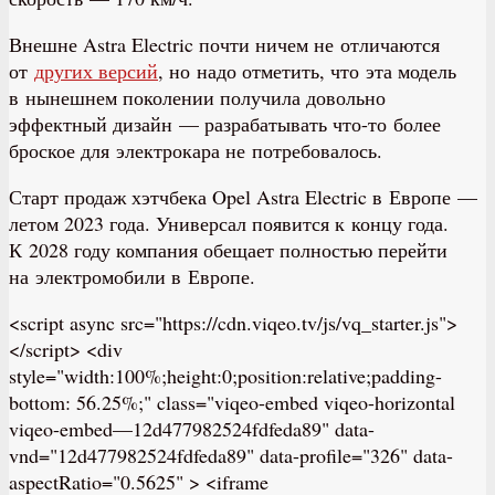
Внешне Astra Electric почти ничем не отличаются
от
других версий
, но надо отметить, что эта модель
в нынешнем поколении получила довольно
эффектный дизайн — разрабатывать что-то более
броское для электрокара не потребовалось.
Старт продаж хэтчбека Opel Astra Electric в Европе —
летом 2023 года. Универсал появится к концу года.
К 2028 году компания обещает полностью перейти
на электромобили в Европе.
<script async src="https://cdn.viqeo.tv/js/vq_starter.js">
</script> <div
style="width:100%;height:0;position:relative;padding-
bottom: 56.25%;" class="viqeo-embed viqeo-horizontal
viqeo-embed—12d477982524fdfeda89" data-
vnd="12d477982524fdfeda89" data-profile="326" data-
aspectRatio="0.5625" > <iframe