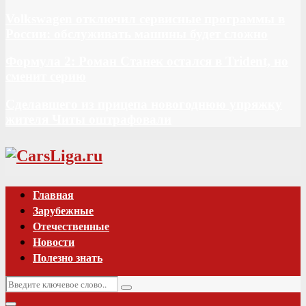
Volkswagen отключил сервисные программы в
России: обслуживать машины будет сложно
Формула 2: Роман Станек остался в Trident, но
сменит серию
Сделавшего из прицепа новогоднюю упряжку
жителя Читы оштрафовали
Vk
Главная
Зарубежные
Отечественные
Новости
Полезно знать
Искать:
Поиск