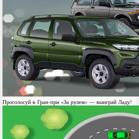
Проголосуй в Гран-при «За рулем» — выиграй Ладу!