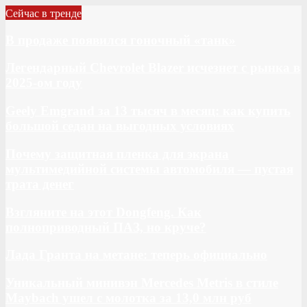
Сейчас в тренде
В продаже появился гоночный «танк»
Легендарный Chevrolet Blazer исчезнет с рынка в
2025-ом году
Geely Emgrand за 13 тысяч в месяц: как купить
большой седан на выгодных условиях
Почему защитная пленка для экрана
мультимедийной системы автомобиля — пустая
трата денег
Взгляните на этот Dongfeng. Как
полноприводный ПАЗ, но круче?
Лада Гранта на метане: теперь официально
Уникальный минивэн Mercedes Metris в стиле
Maybach ушел с молотка за 13,0 млн руб