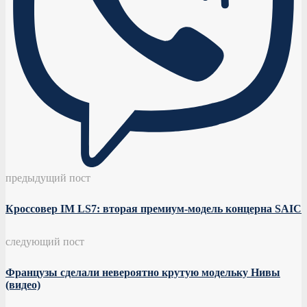
предыдущий пост
Кроссовер IM LS7: вторая премиум-модель концерна SAIC
следующий пост
Французы сделали невероятно крутую модельку Нивы
(видео)