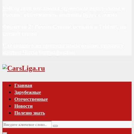
Volkswagen отключил сервисные программы в
России: обслуживать машины будет сложно
Формула 2: Роман Станек остался в Trident, но
сменит серию
Сделавшего из прицепа новогоднюю упряжку
жителя Читы оштрафовали
Vk
Главная
Зарубежные
Отечественные
Новости
Полезно знать
Искать:
Поиск