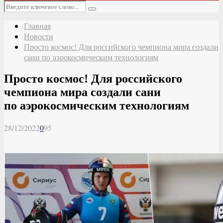
Основное
Искать:
меню
Поиск
Главная
Новости
Просто космос! Для российского чемпиона мира создали
сани по аэрокосмическим технологиям
Просто космос! Для российского
чемпиона мира создали сани
по аэрокосмическим технологиям
28/12/2022
0
95