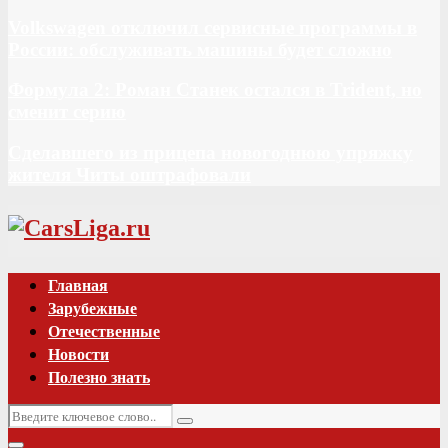
Volkswagen отключил сервисные программы в
России: обслуживать машины будет сложно
Формула 2: Роман Станек остался в Trident, но
сменит серию
Сделавшего из прицепа новогоднюю упряжку
жителя Читы оштрафовали
Vk
Главная
Зарубежные
Отечественные
Новости
Полезно знать
Искать:
Поиск