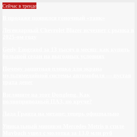
Сейчас в тренде
В продаже появился гоночный «танк»
Легендарный Chevrolet Blazer исчезнет с рынка в
2025-ом году
Geely Emgrand за 13 тысяч в месяц: как купить
большой седан на выгодных условиях
Почему защитная пленка для экрана
мультимедийной системы автомобиля — пустая
трата денег
Взгляните на этот Dongfeng. Как
полноприводный ПАЗ, но круче?
Лада Гранта на метане: теперь официально
Уникальный минивэн Mercedes Metris в стиле
Maybach ушел с молотка за 13,0 млн руб