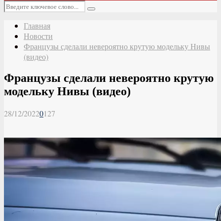
Основное
Искать:
меню
Поиск
Главная
Новости
Французы сделали невероятно крутую модельку Нивы
(видео)
Французы сделали невероятно крутую
модельку Нивы (видео)
28/12/2022
0
127