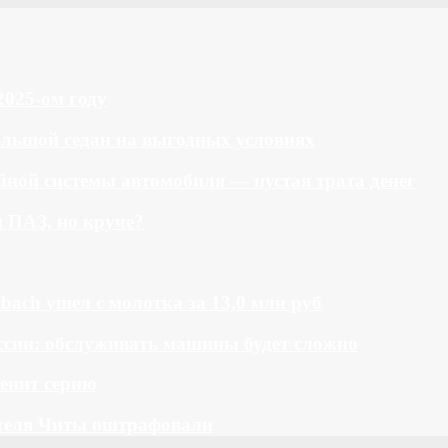
2025-ом году
большой седан на выгодных условиях
ной системы автомобиля — пустая трата денег
й ПАЗ, но круче?
bach ушел с молотка за 13,0 млн руб
ссии: обслуживать машины будет сложно
менит серию
теля Читы оштрафовали