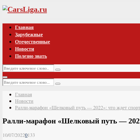
Vk
Главная
Зарубежные
Отечественные
Новости
Полезно знать
Искать:
Поиск
Основное
Искать:
меню
Поиск
Главная
Новости
Ралли-марафон «Шелковый путь — 2022»: что ждет спорт
Ралли-марафон «Шелковый путь — 2022»
10/07/2022
0
133