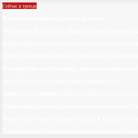
Сейчас в тренде
В продаже появился гоночный «танк»
Легендарный Chevrolet Blazer исчезнет с рынка в 
Geely Emgrand за 13 тысяч в месяц: как купить 
Почему защитная пленка для экрана мультимедий
Взгляните на этот Dongfeng. Как полноприводны
Лада Гранта на метане: теперь официально
Уникальный минивэн Mercedes Metris в стиле May
Volkswagen отключил сервисные программы в Ро
Формула 2: Роман Станек остался в Trident, но с
Сделавшего из прицепа новогоднюю упряжку жи