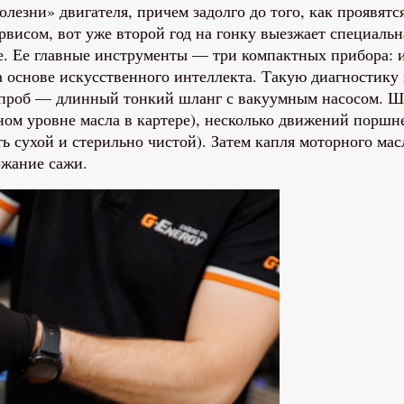
олезни» двигателя, причем задолго до того, как проявят
висом, вот уже второй год на гонку выезжает специальн
ке. Ее главные инструменты — три компактных прибора: 
а основе искусственного интеллекта. Такую диагностику
 проб — длинный тонкий шланг с вакуумным насосом. Шл
чном уровне масла в картере), несколько движений поршн
ть сухой и стерильно чистой). Затем капля моторного м
ржание сажи.