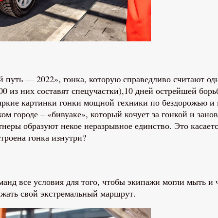
й путь — 2022», гонка, которую справедливо считают о
 из них составят спецучастки),10 дней острейшей борьб
яркие картинки гонки мощной техники по бездорожью и 
м городе – «бивуаке», который кочует за гонкой и занов
неры образуют некое неразрывное единство. Это касаетс
троена гонка изнутри?
анд все условия для того, чтобы экипажи могли мыть и 
лжать свой экстремальный маршрут.