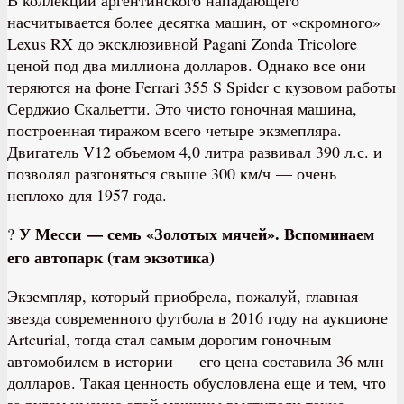
насчитывается более десятка машин, от «скромного»
Lexus RX до эксклюзивной Pagani Zonda Tricolore
ценой под два миллиона долларов. Однако все они
теряются на фоне Ferrari 355 S Spider с кузовом работы
Серджио Скальетти. Это чисто гоночная машина,
построенная тиражом всего четыре экзмепляра.
Двигатель V12 объемом 4,0 литра развивал 390 л.с. и
позволял разгоняться свыше 300 км/ч — очень
неплохо для 1957 года.
У Месси — семь «Золотых мячей». Вспоминаем
?
его автопарк (там экзотика)
Экземпляр, который приобрела, пожалуй, главная
звезда современного футбола в 2016 году на аукционе
Artcurial, тогда стал самым дорогим гоночным
автомобилем в истории — его цена составила 36 млн
долларов. Такая ценность обусловлена еще и тем, что
за рулем именно этой машины выступали такие