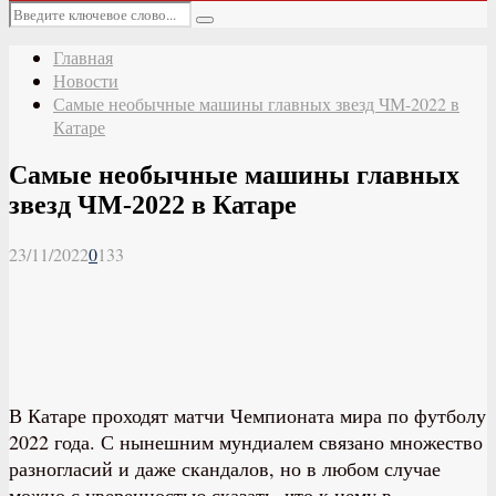
Основное
Искать:
меню
Поиск
Главная
Новости
Самые необычные машины главных звезд ЧМ-2022 в
Катаре
Самые необычные машины главных
звезд ЧМ-2022 в Катаре
23/11/2022
0
133
В Катаре проходят матчи Чемпионата мира по футболу
2022 года. С нынешним мундиалем связано множество
разногласий и даже скандалов, но в любом случае
можно с уверенностью сказать, что к нему в