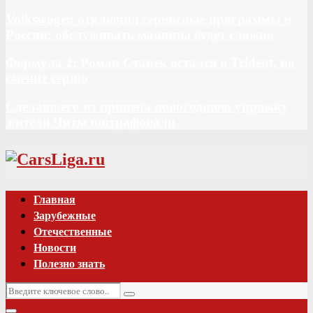
Volkswagen отключил сервисные программы в
России: обслуживать машины будет сложно
Формула 2: Роман Станек остался в Trident, но
сменит серию
Сделавшего из прицепа новогоднюю упряжку
жителя Читы оштрафовали
Vk
Главная
Зарубежные
Отечественные
Новости
Полезно знать
Искать:
Поиск