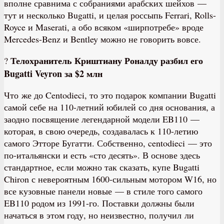
вполне сравнима с собраниями арабских шейхов —
тут и несколько Bugatti, и целая россыпь Ferrari, Rolls-
Royce и Maserati, а обо всяком «ширпотребе» вроде
Mercedes-Benz и Bentley можно не говорить вовсе.
Телохранитель Криштиану Роналду разбил его
?
Bugatti Veyron за $2 млн
Что же до Centodieci, то это подарок компании Bugatti
самой себе на 110-летний юбилей со дня основания, а
заодно посвящение легендарной модели EB110 —
которая, в свою очередь, создавалась к 110-летию
самого Этторе Бугатти. Собственно, centodieci — это
по-итальянски и есть «сто десять». В основе здесь
стандартное, если можно так сказать, купе Bugatti
Chiron с невероятным 1600-сильным мотором W16, но
все кузовные панели новые — в стиле того самого
EB110 родом из 1991-го. Поставки должны были
начаться в этом году, но неизвестно, получил ли