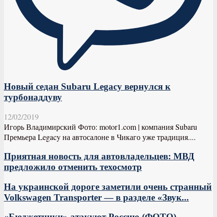
Новый седан Subaru Legacy вернулся к
турбонаддуву
12/02/2019
Игорь Владимирский Фото: motor1.com | компания Subaru
Премьера Legacy на автосалоне в Чикаго уже традиция....
Приятная новость для автовладельцев: МВД
предложило отменить техосмотр
На украинской дороге заметили очень странный
Volkswagen Transporter — в разделе «Звук...
«Бюджетники» атакуют Россию (ФОТО)