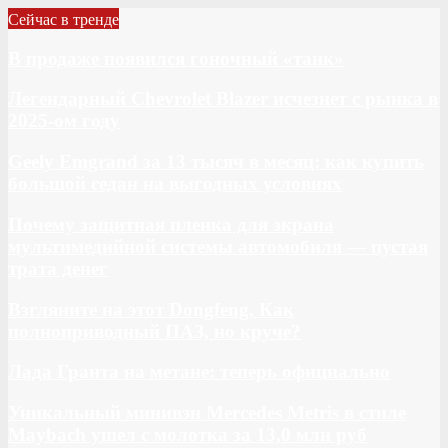
Сейчас в тренде
В продаже появился гоночный «танк»
Легендарный Chevrolet Blazer исчезнет с рынка в
2025-ом году
Geely Emgrand за 13 тысяч в месяц: как купить
большой седан на выгодных условиях
Почему защитная пленка для экрана
мультимедийной системы автомобиля — пустая
трата денег
Взгляните на этот Dongfeng. Как
полноприводный ПАЗ, но круче?
Лада Гранта на метане: теперь официально
Уникальный минивэн Mercedes Metris в стиле
Maybach ушел с молотка за 13,0 млн руб