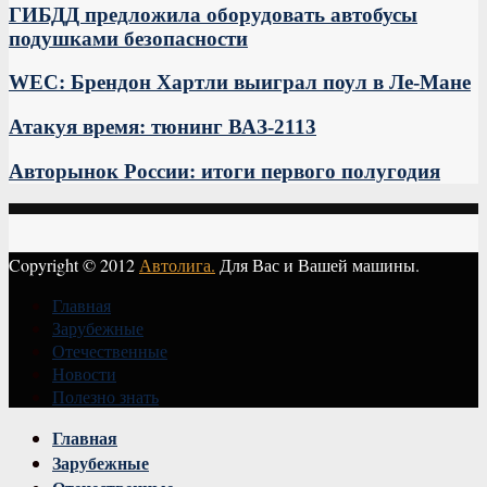
ГИБДД предложила оборудовать автобусы
подушками безопасности
WEC: Брендон Хартли выиграл поул в Ле-Мане
Атакуя время: тюнинг ВАЗ-2113
Авторынок России: итоги первого полугодия
Copyright © 2012
Автолига.
Для Вас и Вашей машины.
Главная
Зарубежные
Отечественные
Новости
Полезно знать
Vk
Главная
Зарубежные