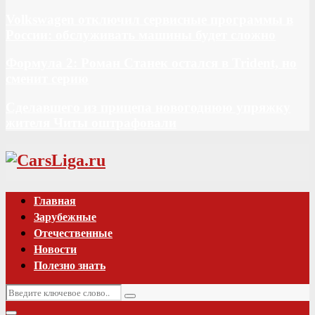
Volkswagen отключил сервисные программы в
России: обслуживать машины будет сложно
Формула 2: Роман Станек остался в Trident, но
сменит серию
Сделавшего из прицепа новогоднюю упряжку
жителя Читы оштрафовали
Vk
Главная
Зарубежные
Отечественные
Новости
Полезно знать
Искать:
Поиск