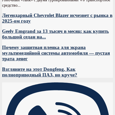
средство...
Легендарный Chevrolet Blazer исчезнет с рынка в
2025-ом году
Geely Emgrand за 13 тысяч в месяц: как купить
большой седан на...
Почему защитная пленка для экрана
мультимедийной системы автомобиля — пустая
трата денег
Взгляните на этот Dongfeng. Как
полноприводный ПАЗ, но круче?