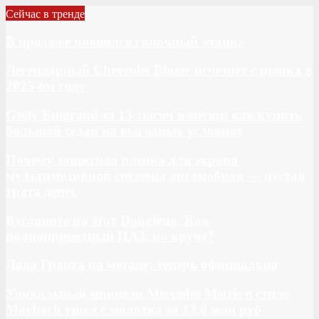
Сейчас в тренде
В продаже появился гоночный «танк»
Легендарный Chevrolet Blazer исчезнет с рынка в
2025-ом году
Geely Emgrand за 13 тысяч в месяц: как купить
большой седан на выгодных условиях
Почему защитная пленка для экрана
мультимедийной системы автомобиля — пустая
трата денег
Взгляните на этот Dongfeng. Как
полноприводный ПАЗ, но круче?
Лада Гранта на метане: теперь официально
Уникальный минивэн Mercedes Metris в стиле
Maybach ушел с молотка за 13,0 млн руб