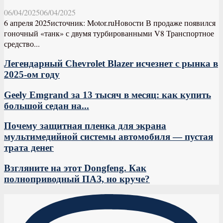
06/04/2025
06/04/2025
6 апреля 2025источник: Motor.ruНовости В продаже появился
гоночный «танк» с двумя турбированными V8 Транспортное
средство...
Легендарный Chevrolet Blazer исчезнет с рынка в
2025-ом году
Geely Emgrand за 13 тысяч в месяц: как купить
большой седан на...
Почему защитная пленка для экрана
мультимедийной системы автомобиля — пустая
трата денег
Взгляните на этот Dongfeng. Как
полноприводный ПАЗ, но круче?