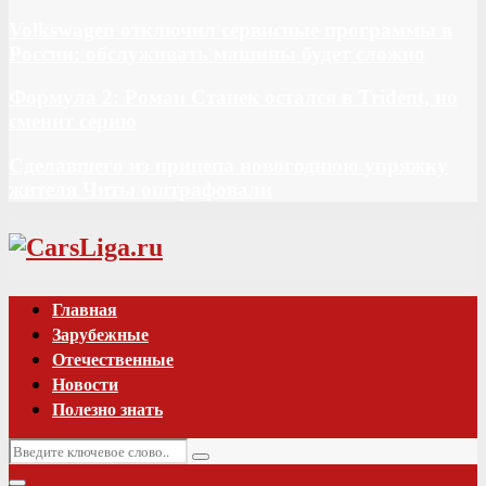
Volkswagen отключил сервисные программы в
России: обслуживать машины будет сложно
Формула 2: Роман Станек остался в Trident, но
сменит серию
Сделавшего из прицепа новогоднюю упряжку
жителя Читы оштрафовали
Vk
Главная
Зарубежные
Отечественные
Новости
Полезно знать
Искать:
Поиск