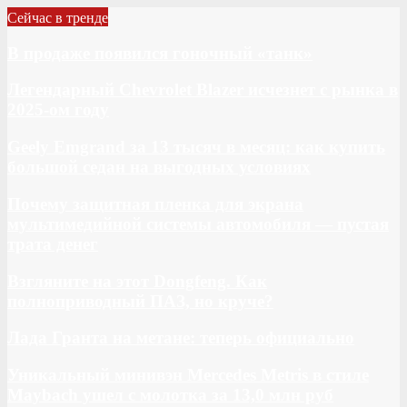
Сейчас в тренде
В продаже появился гоночный «танк»
Легендарный Chevrolet Blazer исчезнет с рынка в
2025-ом году
Geely Emgrand за 13 тысяч в месяц: как купить
большой седан на выгодных условиях
Почему защитная пленка для экрана
мультимедийной системы автомобиля — пустая
трата денег
Взгляните на этот Dongfeng. Как
полноприводный ПАЗ, но круче?
Лада Гранта на метане: теперь официально
Уникальный минивэн Mercedes Metris в стиле
Maybach ушел с молотка за 13,0 млн руб