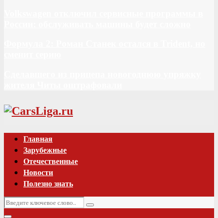
Volkswagen отключил сервисные программы в
России: обслуживать машины будет сложно
Формула 2: Роман Станек остался в Trident, но
сменит серию
Сделавшего из прицепа новогоднюю упряжку
жителя Читы оштрафовали
Vk
Главная
Зарубежные
Отечественные
Новости
Полезно знать
Искать:
Поиск