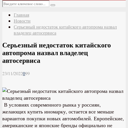
Основное
Искать:
меню
Поиск
Главная
Новости
Серьезный недостаток китайского автопрома назвал
владелец автосервиса
Серьезный недостаток китайского
автопрома назвал владелец
автосервиса
23/11/2022
0
99
В условиях современного рынка у россиян,
желающих купить иномарку, остается все меньше
вариантов покупки новых автомобилей. Европейские,
американские и японские бренды официально не