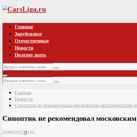
Vk
Главная
Зарубежные
Отечественные
Новости
Полезно знать
Искать:
Поиск
Основное
Искать:
меню
Поиск
Главная
Новости
Синоптик не рекомендовал московским автолюбителям ме
Синоптик не рекомендовал московским 
29/03/2022
0
144