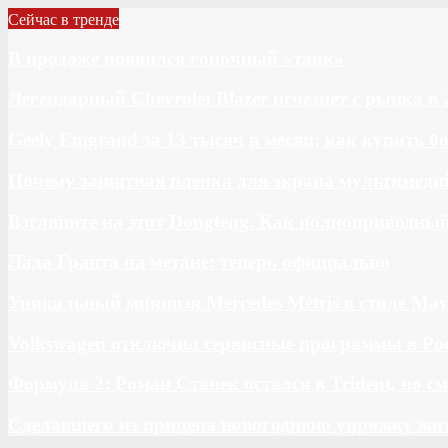
Сейчас в тренде
В продаже появился гоночный «танк»
Легендарный Chevrolet Blazer исчезнет с рынка в 
Geely Emgrand за 13 тысяч в месяц: как купить 
Почему защитная пленка для экрана мультимедий
Взгляните на этот Dongfeng. Как полноприводны
Лада Гранта на метане: теперь официально
Уникальный минивэн Mercedes Metris в стиле May
Volkswagen отключил сервисные программы в Ро
Формула 2: Роман Станек остался в Trident, но с
Сделавшего из прицепа новогоднюю упряжку жи