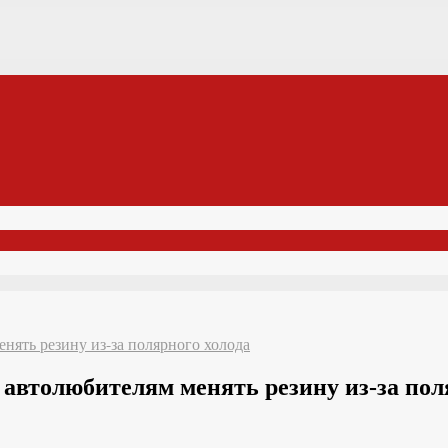
нять резину из-за полярного холода
автолюбителям менять резину из-за пол