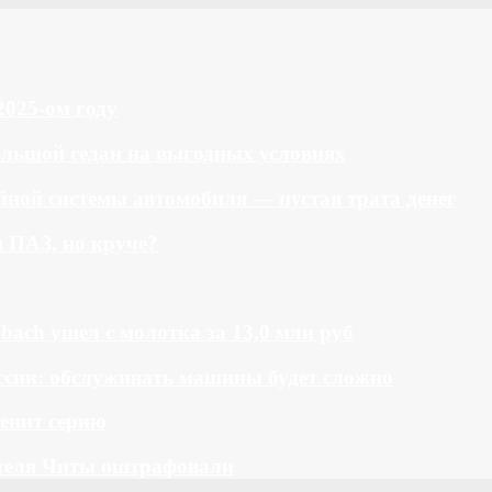
2025-ом году
большой седан на выгодных условиях
ной системы автомобиля — пустая трата денег
й ПАЗ, но круче?
bach ушел с молотка за 13,0 млн руб
ссии: обслуживать машины будет сложно
менит серию
теля Читы оштрафовали