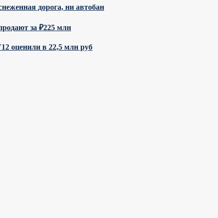
снеженная дорога, ни автобан
родают за ₽225 млн
12 оценили в 22,5 млн руб