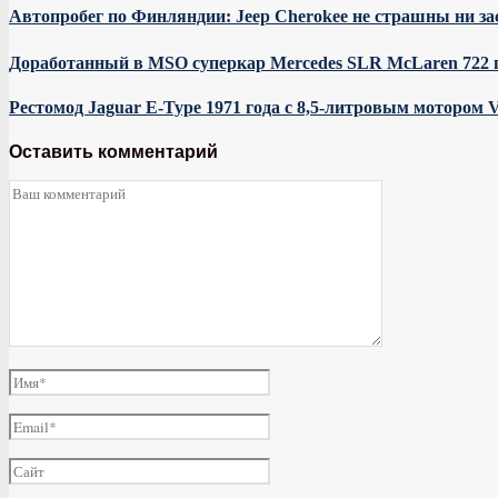
Автопробег по Финляндии: Jeep Cherokee не страшны ни за
Доработанный в MSO суперкар Mercedes SLR McLaren 722 п
Рестомод Jaguar E-Type 1971 года с 8,5-литровым мотором V
Оставить комментарий