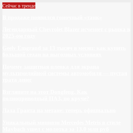
Сейчас в тренде
В продаже появился гоночный «танк»
Легендарный Chevrolet Blazer исчезнет с рынка в
2025-ом году
Geely Emgrand за 13 тысяч в месяц: как купить
большой седан на выгодных условиях
Почему защитная пленка для экрана
мультимедийной системы автомобиля — пустая
трата денег
Взгляните на этот Dongfeng. Как
полноприводный ПАЗ, но круче?
Лада Гранта на метане: теперь официально
Уникальный минивэн Mercedes Metris в стиле
Maybach ушел с молотка за 13,0 млн руб