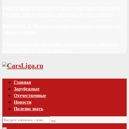
Volkswagen отключил сервисные программы в
России: обслуживать машины будет сложно
Формула 2: Роман Станек остался в Trident, но
сменит серию
Сделавшего из прицепа новогоднюю упряжку
жителя Читы оштрафовали
Vk
Главная
Зарубежные
Отечественные
Новости
Полезно знать
Искать:
Поиск