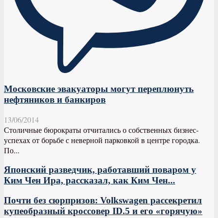
Московские эвакуаторы могут переплюнуть
нефтяников и банкиров
13/06/2014
Столичные бюрократы отчитались о собственных бизнес-
успехах от борьбе с неверной парковкой в центре городка.
По...
Японский разведчик, работавший поваром у
Ким Чен Ира, рассказал, как Ким Чен...
Почти без сюрпризов: Volkswagen рассекретил
купеобразный кроссовер ID.5 и его «горячую»