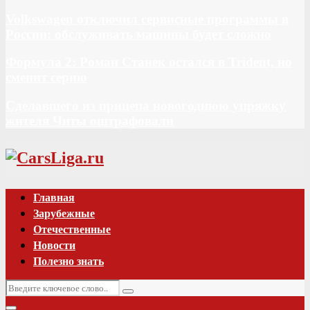
Volkswagen отключил сервисные программы в
России: обслуживать машины будет сложно
Формула 2: Роман Станек остался в Trident, но
сменит серию
Сделавшего из прицепа новогоднюю упряжку
жителя Читы оштрафовали
Vk
Главная
Зарубежные
Отечественные
Новости
Полезно знать
Искать:
Поиск