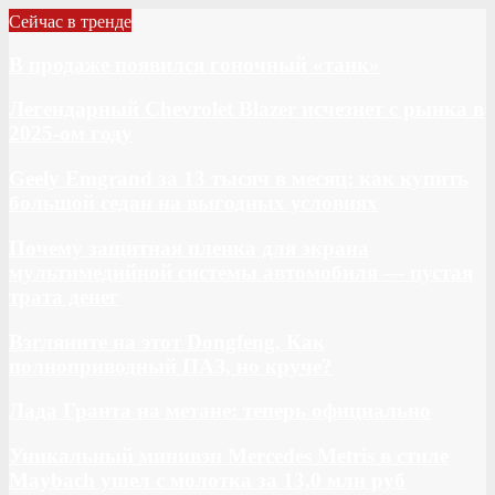
Сейчас в тренде
В продаже появился гоночный «танк»
Легендарный Chevrolet Blazer исчезнет с рынка в
2025-ом году
Geely Emgrand за 13 тысяч в месяц: как купить
большой седан на выгодных условиях
Почему защитная пленка для экрана
мультимедийной системы автомобиля — пустая
трата денег
Взгляните на этот Dongfeng. Как
полноприводный ПАЗ, но круче?
Лада Гранта на метане: теперь официально
Уникальный минивэн Mercedes Metris в стиле
Maybach ушел с молотка за 13,0 млн руб