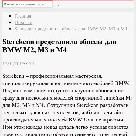
Основное
Искать:
меню
Поиск
Главная
Новости
Sterckenn представила обвесы для BMW M2, M3 и M4
Sterckenn представила обвесы для
BMW M2, M3 и M4
17/01/2018
0
175
Sterckenn – профессиональная мастерская,
специализирующаяся на тюнинге автомобилей BMW.
Недавно компания выпустила крупное обновление
сразу для нескольких моделей спортивной линейки M:
для M2, M3 и M4. Сотрудники Sterckenn разработали
несколько кузовных комплектов, добавив в дизайн
производительных моделей BMW больше агрессии.
При этом каждая новая деталь легко устанавливается
поверх стандартного обвеса и снимается при первой