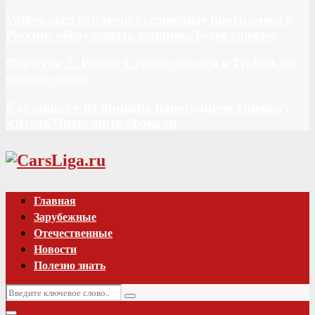
Volkswagen отключил сервисные программы в
России: обслуживать машины будет сложно
Формула 2: Роман Станек остался в Trident, но
сменит серию
Сделавшего из прицепа новогоднюю упряжку
жителя Читы оштрафовали
Vk
Главная
Зарубежные
Отечественные
Новости
Полезно знать
Искать:
Поиск