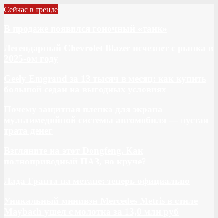
Сейчас в тренде
В продаже появился гоночный «танк»
Легендарный Chevrolet Blazer исчезнет с рынка в
2025-ом году
Geely Emgrand за 13 тысяч в месяц: как купить
большой седан на выгодных условиях
Почему защитная пленка для экрана
мультимедийной системы автомобиля — пустая
трата денег
Взгляните на этот Dongfeng. Как
полноприводный ПАЗ, но круче?
Лада Гранта на метане: теперь официально
Уникальный минивэн Mercedes Metris в стиле
Maybach ушел с молотка за 13,0 млн руб