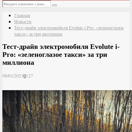
Основное
Искать:
меню
Поиск
Главная
Новости
Тест-драйв электромобиля Evolute i-Pro: «зеленоглазое
такси» за три миллиона
Тест-драйв электромобиля Evolute i-
Pro: «зеленоглазое такси» за три
миллиона
08/01/2023
0
127