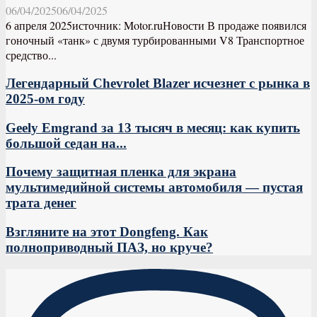
06/04/2025
06/04/2025
6 апреля 2025источник: Motor.ruНовости В продаже появился
гоночный «танк» с двумя турбированными V8 Транспортное
средство...
Легендарный Chevrolet Blazer исчезнет с рынка в
2025-ом году
Geely Emgrand за 13 тысяч в месяц: как купить
большой седан на...
Почему защитная пленка для экрана
мультимедийной системы автомобиля — пустая
трата денег
Взгляните на этот Dongfeng. Как
полноприводный ПАЗ, но круче?