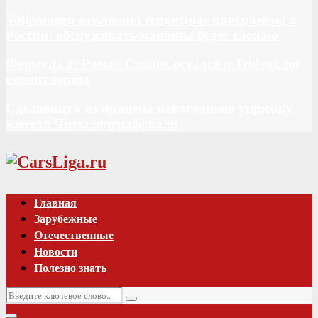
Volkswagen отключил сервисные программы в
России: обслуживать машины будет сложно
Формула 2: Роман Станек остался в Trident, но
сменит серию
Сделавшего из прицепа новогоднюю упряжку
жителя Читы оштрафовали
Vk
Главная
Зарубежные
Отечественные
Новости
Полезно знать
Искать:
Поиск