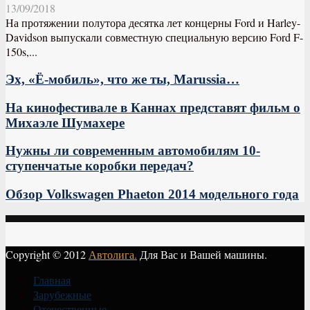
13/09/2018
На протяжении полутора десятка лет концерны Ford и Harley-
Davidson выпускали совместную специальную версию Ford F-
150s,...
Эх, «Ё-мобиль», что же ты, Marussia…
На кинофестивале в Каннах представят фильм о
Михаэле Шумахере
Нужны ли современным автомобилям 10-
ступенчатые коробки передач?
Обзор Volkswagen Phaeton 2014 модельного года
Copyright © 2012
Автолига.
Для Вас и Вашей машины.
Главная
Зарубежные
Отечественные