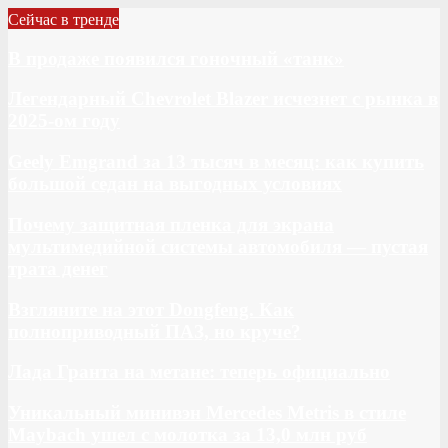
Сейчас в тренде
В продаже появился гоночный «танк»
Легендарный Chevrolet Blazer исчезнет с рынка в
2025-ом году
Geely Emgrand за 13 тысяч в месяц: как купить
большой седан на выгодных условиях
Почему защитная пленка для экрана
мультимедийной системы автомобиля — пустая
трата денег
Взгляните на этот Dongfeng. Как
полноприводный ПАЗ, но круче?
Лада Гранта на метане: теперь официально
Уникальный минивэн Mercedes Metris в стиле
Maybach ушел с молотка за 13,0 млн руб