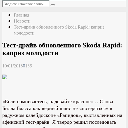
Основное
Искать:
меню
Поиск
Главная
Новости
Тест-драйв обновленного Skoda Rapid: каприз
молодости
Тест-драйв обновленного Skoda Rapid:
каприз молодости
10/01/2018
0
185
«Если сомневаетесь, надевайте красное»… Слова
Билла Бласса как верный шанс не «потеряться» в
радужном калейдоскопе «Рапидов», выставленных на
афинский тест-драйв. Я твердо решил последовать