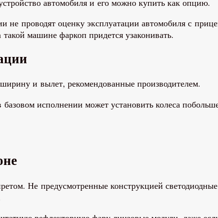
устройство автомобиля и его можно купить как опцию.
и не проводят оценку эксплуатации автомобиля с прице
 такой машине фаркоп придется узаконивать.
тации
 ширину и вылет, рекомендованные производителем.
в базовом исполнении может установить колеса побольше,
оне
ретом. Не предусмотренные конструкцией светодиодные
.
 штатную рефлекторную фару линзовые модули, даже если