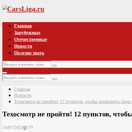
Vk
Главная
Зарубежные
Отечественные
Новости
Полезно знать
Искать:
Поиск
Основное
Искать:
меню
Поиск
Главная
Новости
Техосмотр не пройти! 12 пунктов, чтобы проверить сво
Техосмотр не пройти! 12 пунктов, что
18/07/2021
0
179