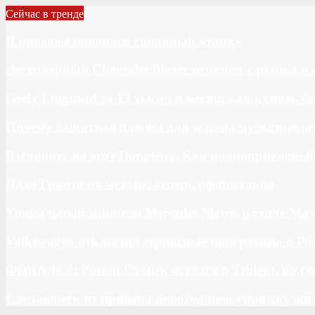
Сейчас в тренде
В продаже появился гоночный «танк»
Легендарный Chevrolet Blazer исчезнет с рынка в 
Geely Emgrand за 13 тысяч в месяц: как купить 
Почему защитная пленка для экрана мультимедий
Взгляните на этот Dongfeng. Как полноприводны
Лада Гранта на метане: теперь официально
Уникальный минивэн Mercedes Metris в стиле May
Volkswagen отключил сервисные программы в Ро
Формула 2: Роман Станек остался в Trident, но с
Сделавшего из прицепа новогоднюю упряжку жи