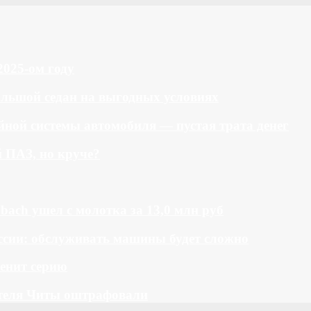
2025-ом году
большой седан на выгодных условиях
ной системы автомобиля — пустая трата денег
й ПАЗ, но круче?
bach ушел с молотка за 13,0 млн руб
ссии: обслуживать машины будет сложно
менит серию
теля Читы оштрафовали