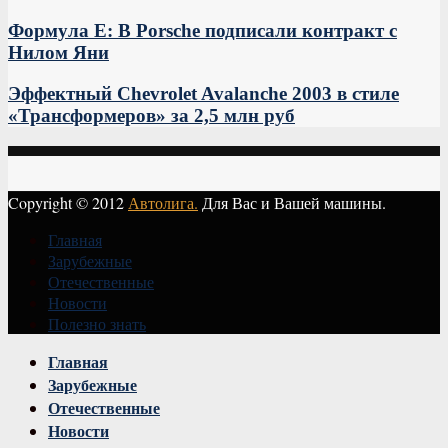
Формула Е: В Porsche подписали контракт с
Нилом Яни
Эффектный Chevrolet Avalanche 2003 в стиле
«Трансформеров» за 2,5 млн руб
Copyright © 2012
Автолига.
Для Вас и Вашей машины.
Главная
Зарубежные
Отечественные
Новости
Полезно знать
Vk
Главная
Зарубежные
Отечественные
Новости