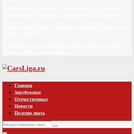
Volkswagen отключил сервисные программы в
России: обслуживать машины будет сложно
Формула 2: Роман Станек остался в Trident, но
сменит серию
Сделавшего из прицепа новогоднюю упряжку
жителя Читы оштрафовали
Vk
Главная
Зарубежные
Отечественные
Новости
Полезно знать
Искать:
Поиск