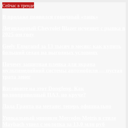
Сейчас в тренде
В продаже появился гоночный «танк»
Легендарный Chevrolet Blazer исчезнет с рынка в
2025-ом году
Geely Emgrand за 13 тысяч в месяц: как купить
большой седан на выгодных условиях
Почему защитная пленка для экрана
мультимедийной системы автомобиля — пустая
трата денег
Взгляните на этот Dongfeng. Как
полноприводный ПАЗ, но круче?
Лада Гранта на метане: теперь официально
Уникальный минивэн Mercedes Metris в стиле
Maybach ушел с молотка за 13,0 млн руб