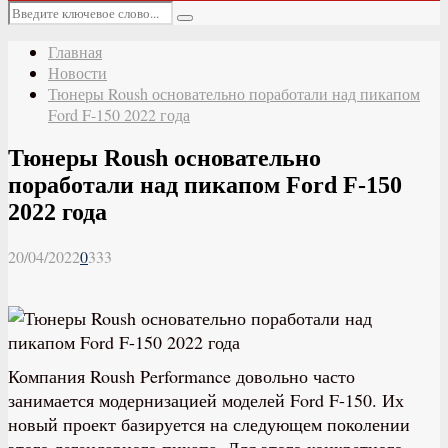
Основное
Искать:
меню
Поиск
Главная
Новости
Тюнеры Roush основательно поработали над пикапом
Ford F-150 2022 года
Тюнеры Roush основательно
поработали над пикапом Ford F-150
2022 года
20/04/2022
0
333
Компания Roush Performance довольно часто
занимается модернизацией моделей Ford F-150. Их
новый проект базируется на следующем поколении
этого легендарного пикапа. Для этого конкретного