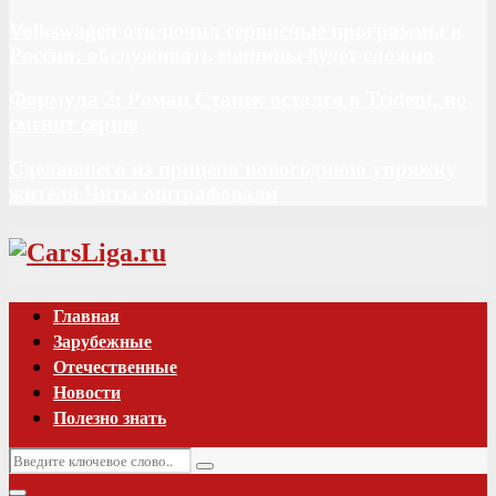
Volkswagen отключил сервисные программы в
России: обслуживать машины будет сложно
Формула 2: Роман Станек остался в Trident, но
сменит серию
Сделавшего из прицепа новогоднюю упряжку
жителя Читы оштрафовали
Vk
Главная
Зарубежные
Отечественные
Новости
Полезно знать
Искать:
Поиск