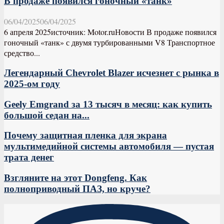
В продаже появился гоночный «танк»
06/04/2025
06/04/2025
6 апреля 2025источник: Motor.ruНовости В продаже появился
гоночный «танк» с двумя турбированными V8 Транспортное
средство...
Легендарный Chevrolet Blazer исчезнет с рынка в
2025-ом году
Geely Emgrand за 13 тысяч в месяц: как купить
большой седан на...
Почему защитная пленка для экрана
мультимедийной системы автомобиля — пустая
трата денег
Взгляните на этот Dongfeng. Как
полноприводный ПАЗ, но круче?