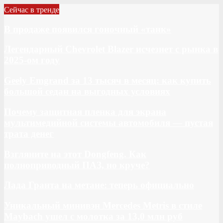
Сейчас в тренде
В продаже появился гоночный «танк»
Легендарный Chevrolet Blazer исчезнет с рынка в
2025-ом году
Geely Emgrand за 13 тысяч в месяц: как купить
большой седан на выгодных условиях
Почему защитная пленка для экрана
мультимедийной системы автомобиля — пустая
трата денег
Взгляните на этот Dongfeng. Как
полноприводный ПАЗ, но круче?
Лада Гранта на метане: теперь официально
Уникальный минивэн Mercedes Metris в стиле
Maybach ушел с молотка за 13,0 млн руб