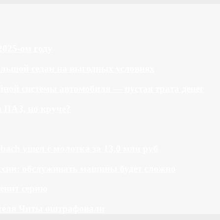
2025-ом году
большой седан на выгодных условиях
ной системы автомобиля — пустая трата денег
й ПАЗ, но круче?
bach ушел с молотка за 13,0 млн руб
ссии: обслуживать машины будет сложно
менит серию
теля Читы оштрафовали