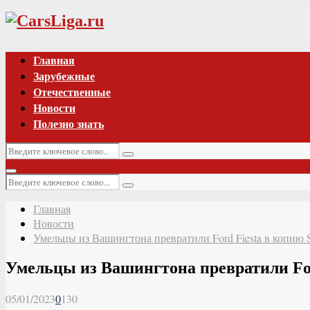
Vk
Главная
Зарубежные
Отечественные
Новости
Полезно знать
Искать:
Поиск
Основное
Искать:
меню
Поиск
Главная
Новости
Умельцы из Вашингтона превратили Ford Fiesta в копию 
Умельцы из Вашингтона превратили For
05/01/2023
0
130