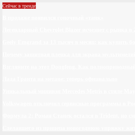
Сейчас в тренде
В продаже появился гоночный «танк»
Легендарный Chevrolet Blazer исчезнет с рынка в 
Geely Emgrand за 13 тысяч в месяц: как купить 
Почему защитная пленка для экрана мультимедий
Взгляните на этот Dongfeng. Как полноприводны
Лада Гранта на метане: теперь официально
Уникальный минивэн Mercedes Metris в стиле May
Volkswagen отключил сервисные программы в Ро
Формула 2: Роман Станек остался в Trident, но с
Сделавшего из прицепа новогоднюю упряжку жи