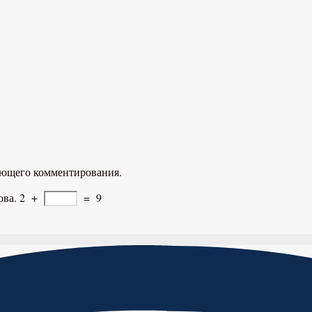
дующего комментирования.
ова.
2
+
=
9