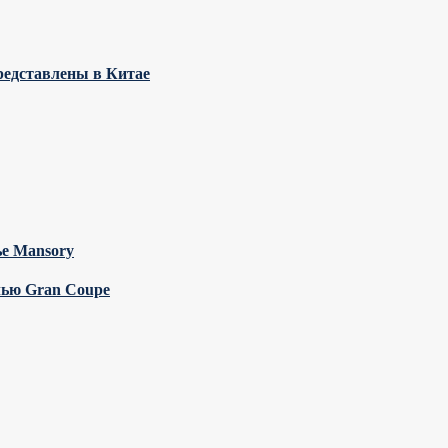
представлены в Китае
ье Mansory
лью Gran Coupe