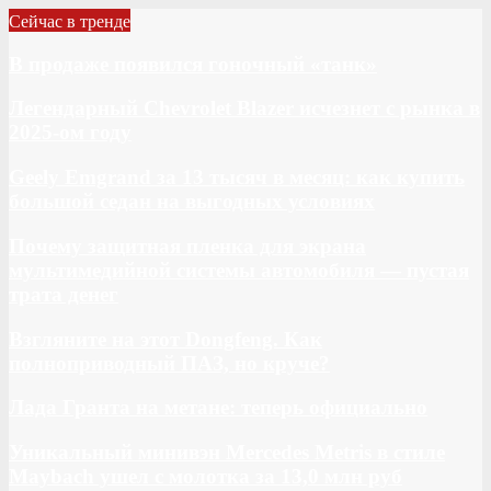
Сейчас в тренде
В продаже появился гоночный «танк»
Легендарный Chevrolet Blazer исчезнет с рынка в
2025-ом году
Geely Emgrand за 13 тысяч в месяц: как купить
большой седан на выгодных условиях
Почему защитная пленка для экрана
мультимедийной системы автомобиля — пустая
трата денег
Взгляните на этот Dongfeng. Как
полноприводный ПАЗ, но круче?
Лада Гранта на метане: теперь официально
Уникальный минивэн Mercedes Metris в стиле
Maybach ушел с молотка за 13,0 млн руб