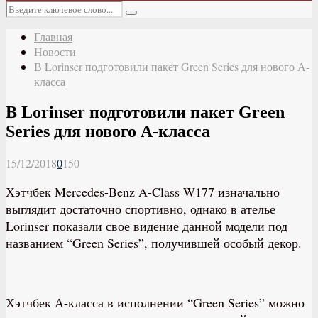
Основное
Искать:
меню
Поиск
Главная
Новости
В Lorinser подготовили пакет Green Series для нового А-
класса
В Lorinser подготовили пакет Green
Series для нового А-класса
15/12/2018
0
150
Хэтчбек Mercedes-Benz A-Class W177 изначально
выглядит достаточно спортивно, однако в ателье
Lorinser показали свое видение данной модели под
названием “Green Series”, получившей особый декор.
Хэтчбек А-класса в исполнении “Green Series” можно