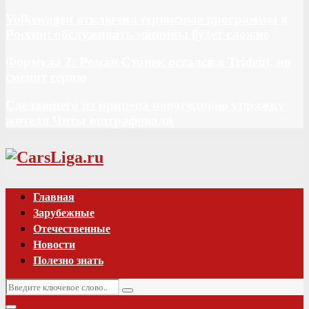
Volkswagen отключил сервисные программы в
России: обслуживать машины будет сложно
Формула 2: Роман Станек остался в Trident, но
сменит серию
Сделавшего из прицепа новогоднюю упряжку
жителя Читы оштрафовали
Vk
Главная
Зарубежные
Отечественные
Новости
Полезно знать
Искать:
Поиск