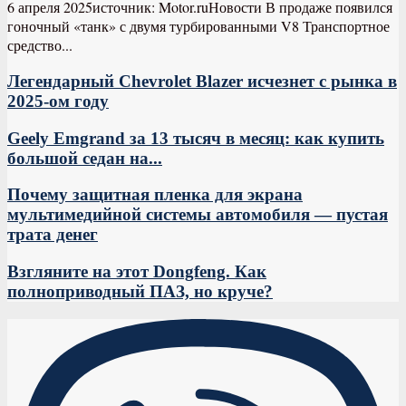
6 апреля 2025источник: Motor.ruНовости В продаже появился
гоночный «танк» с двумя турбированными V8 Транспортное
средство...
Легендарный Chevrolet Blazer исчезнет с рынка в
2025-ом году
Geely Emgrand за 13 тысяч в месяц: как купить
большой седан на...
Почему защитная пленка для экрана
мультимедийной системы автомобиля — пустая
трата денег
Взгляните на этот Dongfeng. Как
полноприводный ПАЗ, но круче?