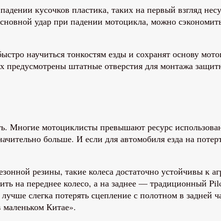
падении кусочков пластика, таких на первый взгляд нес
основной удар при падении мотоцикла, можно сэкономит
быстро научиться тонкостям езды и сохранят основу мот
ах предусмотрены штатные отверстия для монтажа защит
. Многие мотоциклисты превышают ресурс использования
начительно больше. И если для автомобиля езда на потер
сезонной резины, такие колеса достаточно устойчивы к 
ить на переднее колесо, а на заднее — традиционный Pi
 лучше слегка потерять сцепление с полотном в задней 
 маленьком Китае».