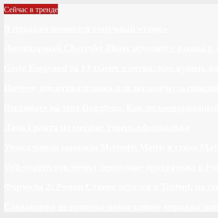
Сейчас в тренде
В продаже появился гоночный «танк»
Легендарный Chevrolet Blazer исчезнет с рынка в 
Geely Emgrand за 13 тысяч в месяц: как купить 
Почему защитная пленка для экрана мультимедий
Взгляните на этот Dongfeng. Как полноприводны
Лада Гранта на метане: теперь официально
Уникальный минивэн Mercedes Metris в стиле May
Volkswagen отключил сервисные программы в Ро
Формула 2: Роман Станек остался в Trident, но с
Сделавшего из прицепа новогоднюю упряжку жи