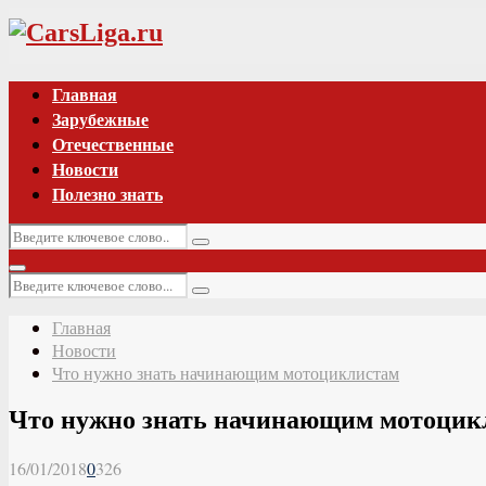
Vk
Главная
Зарубежные
Отечественные
Новости
Полезно знать
Искать:
Поиск
Основное
Искать:
меню
Поиск
Главная
Новости
Что нужно знать начинающим мотоциклистам
Что нужно знать начинающим мотоцик
16/01/2018
0
326