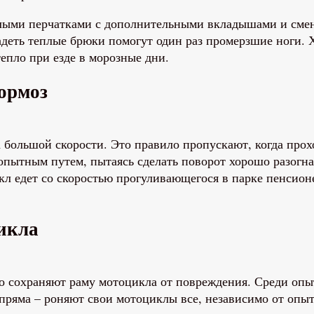
плыми перчатками с дополнительными вкладышами и смен
надеть теплые брюки помогут один раз промерзшие ноги
тепло при езде в морозные дни.
тормоз
а большой скорости. Это правило пропускают, когда про
опытным путем, пытаясь сделать поворот хорошо разогн
икл едет со скоростью прогуливающегося в парке пенсион
икла
о сохраняют раму мотоцикла от повреждения. Среди опы
пряма – роняют свои мотоциклы все, независимо от опыта