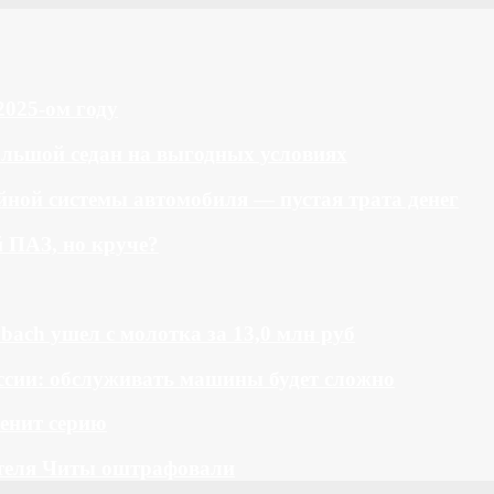
2025-ом году
большой седан на выгодных условиях
ной системы автомобиля — пустая трата денег
й ПАЗ, но круче?
bach ушел с молотка за 13,0 млн руб
ссии: обслуживать машины будет сложно
менит серию
теля Читы оштрафовали