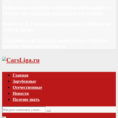
Volkswagen отключил сервисные программы в
России: обслуживать машины будет сложно
Формула 2: Роман Станек остался в Trident, но
сменит серию
Сделавшего из прицепа новогоднюю упряжку
жителя Читы оштрафовали
Vk
Главная
Зарубежные
Отечественные
Новости
Полезно знать
Искать:
Поиск