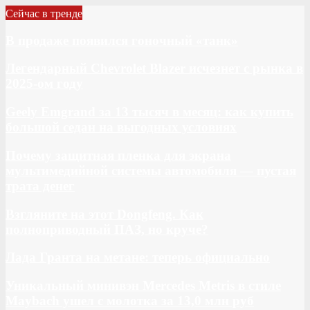
Сейчас в тренде
В продаже появился гоночный «танк»
Легендарный Chevrolet Blazer исчезнет с рынка в
2025-ом году
Geely Emgrand за 13 тысяч в месяц: как купить
большой седан на выгодных условиях
Почему защитная пленка для экрана
мультимедийной системы автомобиля — пустая
трата денег
Взгляните на этот Dongfeng. Как
полноприводный ПАЗ, но круче?
Лада Гранта на метане: теперь официально
Уникальный минивэн Mercedes Metris в стиле
Maybach ушел с молотка за 13,0 млн руб