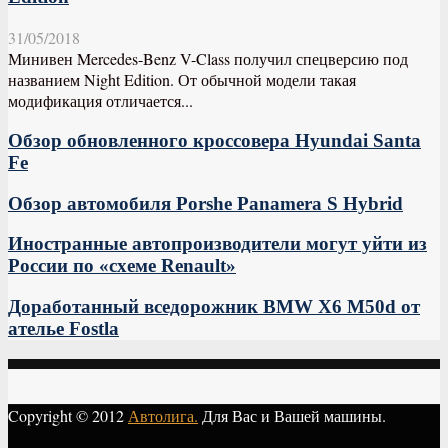
31/05/2018
Минивен Mercedes-Benz V-Class получил спецверсию под
названием Night Edition. От обычной модели такая
модификация отличается...
Обзор обновленного кроссовера Hyundai Santa
Fe
Обзор автомобиля Porshe Panamera S Hybrid
Иностранные автопроизводители могут уйти из
России по «схеме Renault»
Доработанный вседорожник BMW X6 M50d от
ателье Fostla
Copyright © 2012
Автолига.
Для Вас и Вашей машины.