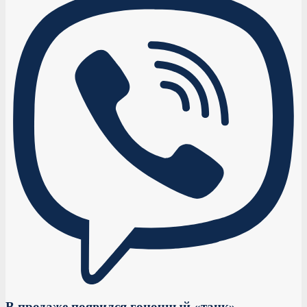
В продаже появился гоночный «танк»