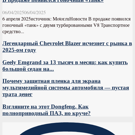
06/04/2025
06/04/2025
6 апреля 2025источник: Motor.ruНовости В продаже появился
гоночный «танк» с двумя турбированными V8 Транспортное
средство...
Легендарный Chevrolet Blazer исчезнет с рынка в
2025-ом году
Geely Emgrand за 13 тысяч в месяц: как купить
большой седан на...
Почему защитная пленка для экрана
мультимедийной системы автомобиля — пустая
трата денег
Взгляните на этот Dongfeng. Как
полноприводный ПАЗ, но круче?