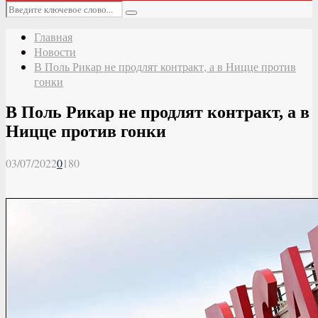
Основное
Искать:
меню
Поиск
Главная
Новости
В Поль Рикар не продлят контракт, а в Ницце против
гонки
В Поль Рикар не продлят контракт, а в
Ницце против гонки
03/07/2022
0
180