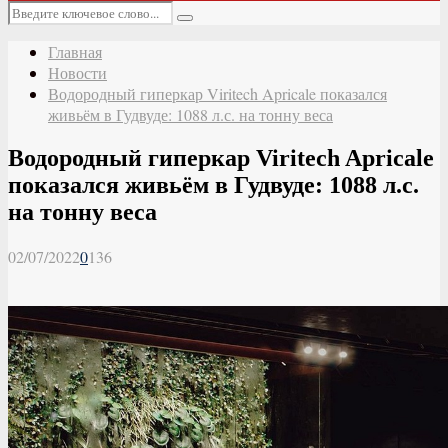
Основное
Искать:
меню
Поиск
Главная
Новости
Водородный гиперкар Viritech Apricale показался
живьём в Гудвуде: 1088 л.с. на тонну веса
Водородный гиперкар Viritech Apricale
показался живьём в Гудвуде: 1088 л.с.
на тонну веса
02/07/2022
0
136