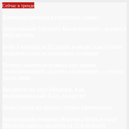
Сейчас в тренде
В продаже появился гоночный «танк»
Легендарный Chevrolet Blazer исчезнет с рынка в
2025-ом году
Geely Emgrand за 13 тысяч в месяц: как купить
большой седан на выгодных условиях
Почему защитная пленка для экрана
мультимедийной системы автомобиля — пустая
трата денег
Взгляните на этот Dongfeng. Как
полноприводный ПАЗ, но круче?
Лада Гранта на метане: теперь официально
Уникальный минивэн Mercedes Metris в стиле
Maybach ушел с молотка за 13,0 млн руб