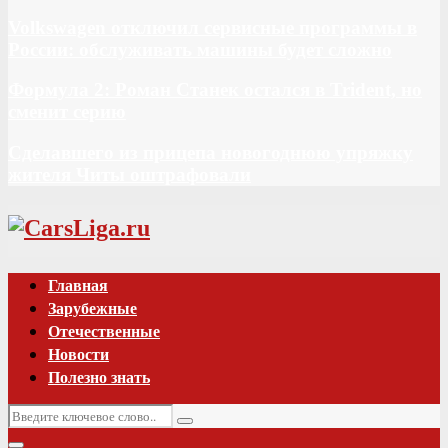
Volkswagen отключил сервисные программы в
России: обслуживать машины будет сложно
Формула 2: Роман Станек остался в Trident, но
сменит серию
Сделавшего из прицепа новогоднюю упряжку
жителя Читы оштрафовали
Vk
Главная
Зарубежные
Отечественные
Новости
Полезно знать
Искать:
Поиск