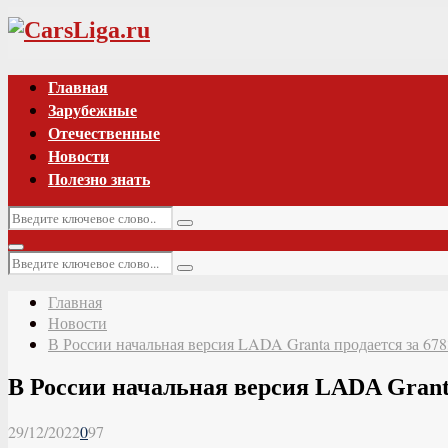
Vk
Главная
Зарубежные
Отечественные
Новости
Полезно знать
Искать:
Поиск
Основное
Искать:
меню
Поиск
Главная
Новости
В России начальная версия LADA Granta продается за 67
В России начальная версия LADA Granta
29/12/2022
0
97