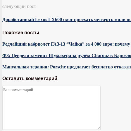
следующий пост
Доработанный Lexus LX600 смог проехать четверть мили все
Похожие посты
Редчайший кабриолет ГАЗ-13 “Чайка” за 4 000 евро: почему
Ф3: Цендели заменит Шумахера за рулём Charouz в Барсел
Мануальная терапия: Porsche предлагает бесплатно отказа
Оставить комментарий