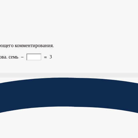
дующего комментирования.
ова.
семь
−
=
3