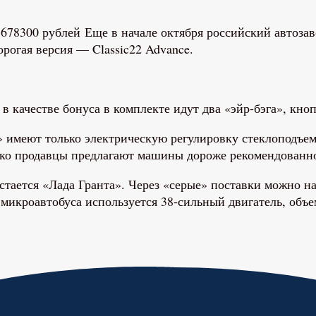
Еще в начале октября российский автоза
орогая версия — Classic22 Advance.
 качестве бонуса в комплекте идут два «эйр-бэга», кноп
ы» имеют только электрическую регулировку стеклоподъе
нако продавцы предлагают машины дороже рекомендованн
тается «Лада Гранта». Через «серые» поставки можно н
 микроавтобуса используется 38-сильный двигатель, объе