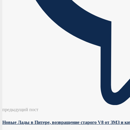
предыдущий пост
Новые Лады в Питере, возвращение старого V8 от ЗМЗ и кит