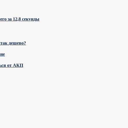
го за 12,8 секунды
 так дешево?
оне
ться от АКП