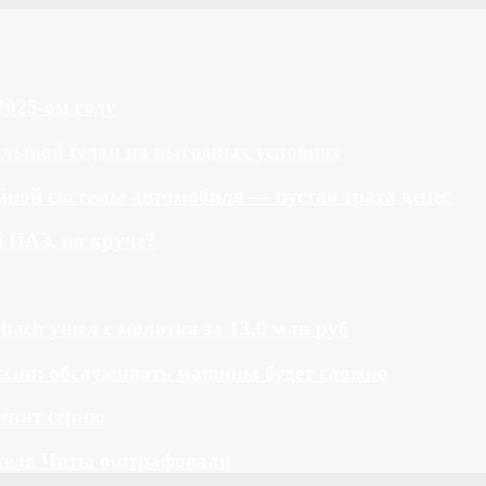
2025-ом году
большой седан на выгодных условиях
ной системы автомобиля — пустая трата денег
й ПАЗ, но круче?
bach ушел с молотка за 13,0 млн руб
ссии: обслуживать машины будет сложно
менит серию
теля Читы оштрафовали