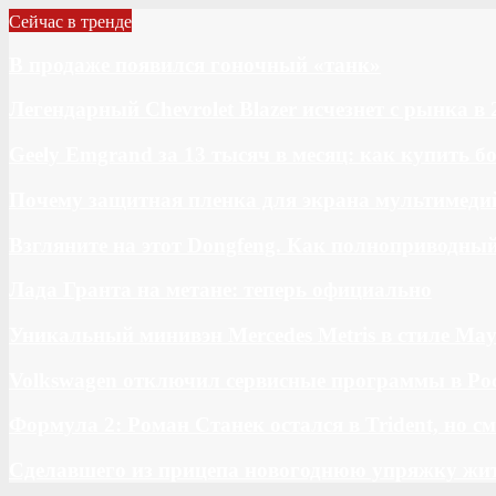
Сейчас в тренде
В продаже появился гоночный «танк»
Легендарный Chevrolet Blazer исчезнет с рынка в 
Geely Emgrand за 13 тысяч в месяц: как купить 
Почему защитная пленка для экрана мультимедий
Взгляните на этот Dongfeng. Как полноприводны
Лада Гранта на метане: теперь официально
Уникальный минивэн Mercedes Metris в стиле May
Volkswagen отключил сервисные программы в Ро
Формула 2: Роман Станек остался в Trident, но с
Сделавшего из прицепа новогоднюю упряжку жи