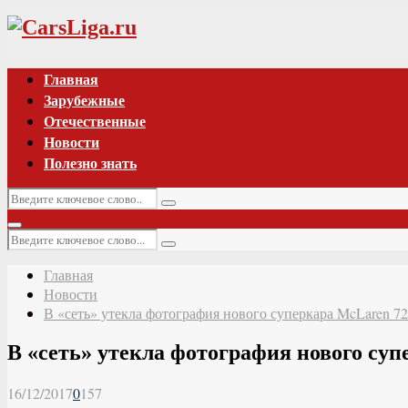
Vk
Главная
Зарубежные
Отечественные
Новости
Полезно знать
Искать:
Поиск
Основное
Искать:
меню
Поиск
Главная
Новости
В «сеть» утекла фотография нового суперкара McLaren 7
В «сеть» утекла фотография нового су
16/12/2017
0
157