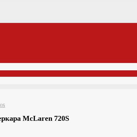
20S
перкара McLaren 720S