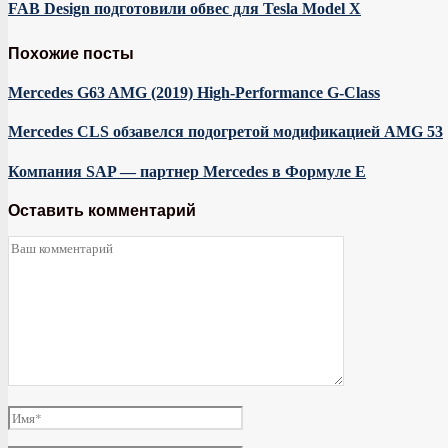
FAB Design подготовили обвес для Tesla Model X
Похожие посты
Mercedes G63 AMG (2019) High-Performance G-Class
Mercedes CLS обзавелся подогретой модификацией AMG 53
Компания SAP — партнер Mercedes в Формуле E
Оставить комментарий