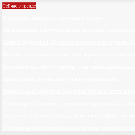
Сейчас в тренде
В продаже появился гоночный «танк»
Легендарный Chevrolet Blazer исчезнет с рынка в 
Geely Emgrand за 13 тысяч в месяц: как купить 
Почему защитная пленка для экрана мультимедий
Взгляните на этот Dongfeng. Как полноприводны
Лада Гранта на метане: теперь официально
Уникальный минивэн Mercedes Metris в стиле May
Volkswagen отключил сервисные программы в Ро
Формула 2: Роман Станек остался в Trident, но с
Сделавшего из прицепа новогоднюю упряжку жи