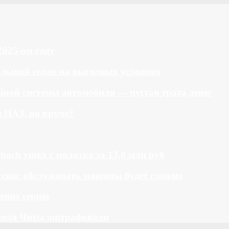
2025-ом году
большой седан на выгодных условиях
ной системы автомобиля — пустая трата денег
й ПАЗ, но круче?
bach ушел с молотка за 13,0 млн руб
ссии: обслуживать машины будет сложно
менит серию
теля Читы оштрафовали