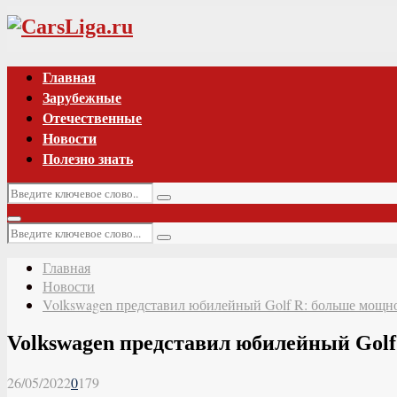
Vk
Главная
Зарубежные
Отечественные
Новости
Полезно знать
Искать:
Поиск
Основное
Искать:
меню
Поиск
Главная
Новости
Volkswagen представил юбилейный Golf R: больше мощн
Volkswagen представил юбилейный Gol
26/05/2022
0
179