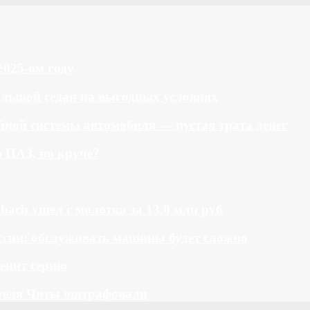
2025-ом году
большой седан на выгодных условиях
ной системы автомобиля — пустая трата денег
й ПАЗ, но круче?
bach ушел с молотка за 13,0 млн руб
ссии: обслуживать машины будет сложно
менит серию
теля Читы оштрафовали