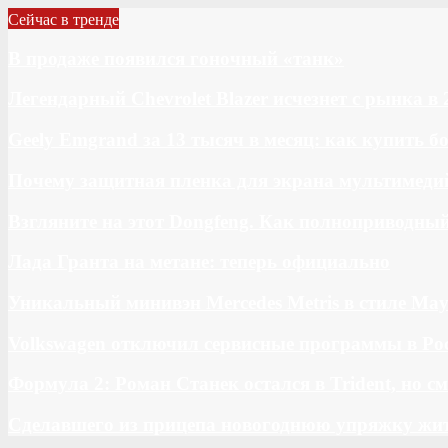
Сейчас в тренде
В продаже появился гоночный «танк»
Легендарный Chevrolet Blazer исчезнет с рынка в 
Geely Emgrand за 13 тысяч в месяц: как купить 
Почему защитная пленка для экрана мультимедий
Взгляните на этот Dongfeng. Как полноприводны
Лада Гранта на метане: теперь официально
Уникальный минивэн Mercedes Metris в стиле May
Volkswagen отключил сервисные программы в Ро
Формула 2: Роман Станек остался в Trident, но с
Сделавшего из прицепа новогоднюю упряжку жи