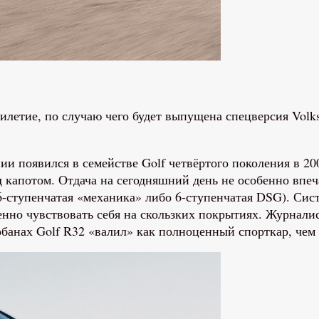
илетие, по случаю чего будет выпущена спецверсия Volk
ии появился в семействе Golf четвёртого поколения в 20
апотом. Отдача на сегодняшний день не особенно впечат
 (6-ступенчатая «механика» либо 6-ступенчатая DSG). Си
енно чувствовать себя на скользких покрытиях. Журнали
обанах Golf R32 «валил» как полноценный спорткар, чем