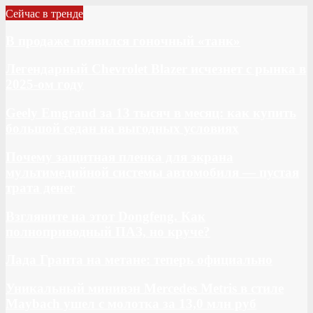
Сейчас в тренде
В продаже появился гоночный «танк»
Легендарный Chevrolet Blazer исчезнет с рынка в
2025-ом году
Geely Emgrand за 13 тысяч в месяц: как купить
большой седан на выгодных условиях
Почему защитная пленка для экрана
мультимедийной системы автомобиля — пустая
трата денег
Взгляните на этот Dongfeng. Как
полноприводный ПАЗ, но круче?
Лада Гранта на метане: теперь официально
Уникальный минивэн Mercedes Metris в стиле
Maybach ушел с молотка за 13,0 млн руб