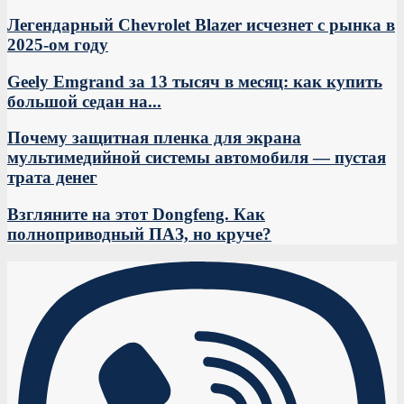
Легендарный Chevrolet Blazer исчезнет с рынка в
2025-ом году
Geely Emgrand за 13 тысяч в месяц: как купить
большой седан на...
Почему защитная пленка для экрана
мультимедийной системы автомобиля — пустая
трата денег
Взгляните на этот Dongfeng. Как
полноприводный ПАЗ, но круче?