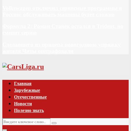
Volkswagen отключил сервисные программы в
России: обслуживать машины будет сложно
Формула 2: Роман Станек остался в Trident, но
сменит серию
Сделавшего из прицепа новогоднюю упряжку
жителя Читы оштрафовали
Vk
Главная
Зарубежные
Отечественные
Новости
Полезно знать
Искать:
Поиск