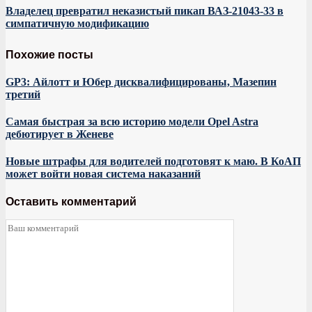
Владелец превратил неказистый пикап ВАЗ-21043-33 в
симпатичную модификацию
Похожие посты
GP3: Айлотт и Юбер дисквалифицированы, Мазепин
третий
Самая быстрая за всю историю модели Opel Astra
дебютирует в Женеве
Новые штрафы для водителей подготовят к маю. В КоАП
может войти новая система наказаний
Оставить комментарий