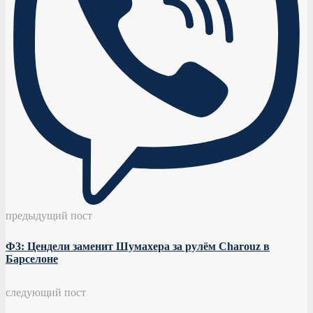
предыдущий пост
Ф3: Цендели заменит Шумахера за рулём Charouz в
Барселоне
следующий пост