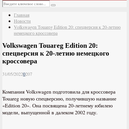
Основное
Искать:
меню
Поиск
Главная
Новости
Volkswagen Touareg Edition 20: спецверсия к 20-летию
немецкого кроссовера
Volkswagen Touareg Edition 20:
спецверсия к 20-летию немецкого
кроссовера
31/05/2022
0
207
Компания Volkswagen подготовила для кроссовера
Touareg новую спецверсию, получившую название
«Edition 20». Она посвящена 20-летнему юбилею
модели, выпущенной в далеком 2002 году.