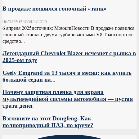
В продаже появился гоночный «танк»
06/04/2025
06/04/2025
6 апреля 2025источник: Motor.ruНовости В продаже появился
гоночный «танк» с двумя турбированными V8 Транспортное
средство...
Легендарный Chevrolet Blazer исчезнет с рынка в
2025-ом году
Geely Emgrand за 13 тысяч в месяц: как купить
большой седан на...
Почему защитная пленка для экрана
мультимедийной системы автомобиля — пустая
трата денег
Взгляните на этот Dongfeng. Как
полноприводный ПАЗ, но круче?