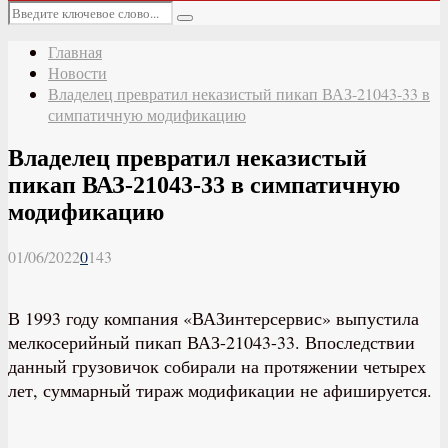
Основное
Искать:
меню
Поиск
Главная
Новости
Владелец превратил неказистый пикап ВАЗ-21043-33 в
симпатичную модификацию
Владелец превратил неказистый
пикап ВАЗ-21043-33 в симпатичную
модификацию
01/06/2022
0
143
В 1993 году компания «ВАЗинтерсервис» выпустила
мелкосерийный пикап ВАЗ-21043-33. Впоследствии
данный грузовичок собирали на протяжении четырех
лет, суммарный тираж модификации не афишируется.