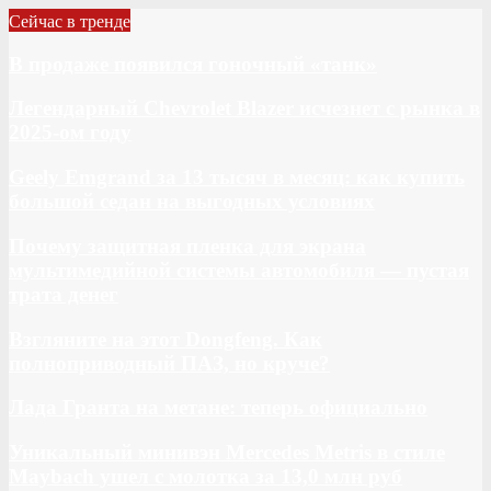
Сейчас в тренде
В продаже появился гоночный «танк»
Легендарный Chevrolet Blazer исчезнет с рынка в
2025-ом году
Geely Emgrand за 13 тысяч в месяц: как купить
большой седан на выгодных условиях
Почему защитная пленка для экрана
мультимедийной системы автомобиля — пустая
трата денег
Взгляните на этот Dongfeng. Как
полноприводный ПАЗ, но круче?
Лада Гранта на метане: теперь официально
Уникальный минивэн Mercedes Metris в стиле
Maybach ушел с молотка за 13,0 млн руб