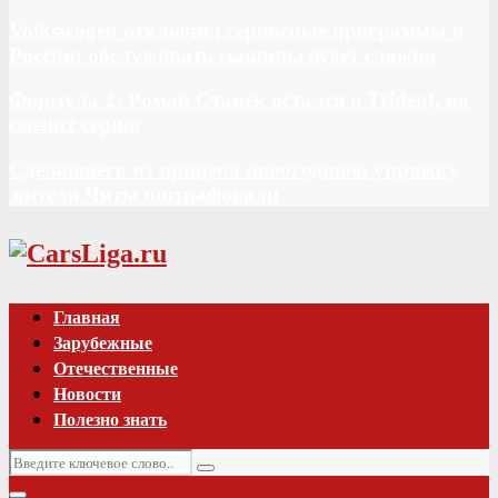
Volkswagen отключил сервисные программы в
России: обслуживать машины будет сложно
Формула 2: Роман Станек остался в Trident, но
сменит серию
Сделавшего из прицепа новогоднюю упряжку
жителя Читы оштрафовали
Vk
Главная
Зарубежные
Отечественные
Новости
Полезно знать
Искать:
Поиск