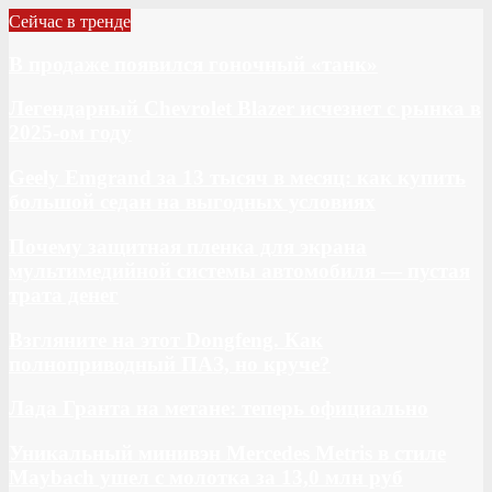
Сейчас в тренде
В продаже появился гоночный «танк»
Легендарный Chevrolet Blazer исчезнет с рынка в
2025-ом году
Geely Emgrand за 13 тысяч в месяц: как купить
большой седан на выгодных условиях
Почему защитная пленка для экрана
мультимедийной системы автомобиля — пустая
трата денег
Взгляните на этот Dongfeng. Как
полноприводный ПАЗ, но круче?
Лада Гранта на метане: теперь официально
Уникальный минивэн Mercedes Metris в стиле
Maybach ушел с молотка за 13,0 млн руб