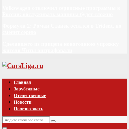
Volkswagen отключил сервисные программы в
России: обслуживать машины будет сложно
Формула 2: Роман Станек остался в Trident, но
сменит серию
Сделавшего из прицепа новогоднюю упряжку
жителя Читы оштрафовали
Vk
Главная
Зарубежные
Отечественные
Новости
Полезно знать
Искать:
Поиск