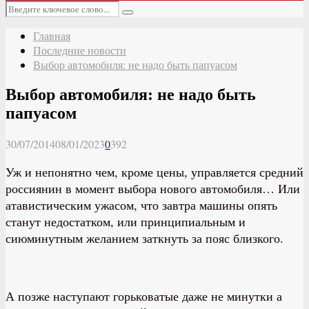
Основное
Искать:
меню
Поиск
Главная
Последние новости
Выбор автомобиля: не надо быть папуасом
Выбор автомобиля: не надо быть
папуасом
30/07/2014
08/01/2023
0
392
Уж и непонятно чем, кроме цены, управляется средний
россиянин в момент выбора нового автомобиля… Или
атавистическим ужасом, что завтра машины опять
станут недостатком, или принципиальным и
сиюминутным желанием заткнуть за пояс близкого.
А позже наступают горьковатые даже не минутки а