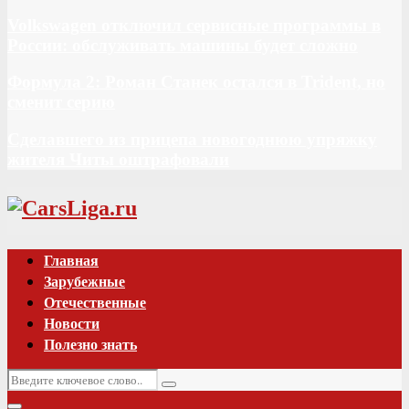
Volkswagen отключил сервисные программы в
России: обслуживать машины будет сложно
Формула 2: Роман Станек остался в Trident, но
сменит серию
Сделавшего из прицепа новогоднюю упряжку
жителя Читы оштрафовали
Vk
Главная
Зарубежные
Отечественные
Новости
Полезно знать
Искать:
Поиск