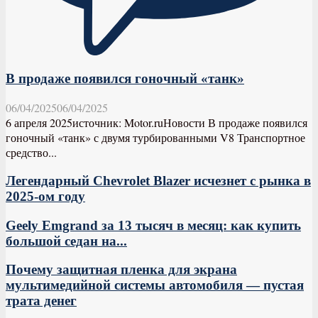
В продаже появился гоночный «танк»
06/04/2025
06/04/2025
6 апреля 2025источник: Motor.ruНовости В продаже появился
гоночный «танк» с двумя турбированными V8 Транспортное
средство...
Легендарный Chevrolet Blazer исчезнет с рынка в
2025-ом году
Geely Emgrand за 13 тысяч в месяц: как купить
большой седан на...
Почему защитная пленка для экрана
мультимедийной системы автомобиля — пустая
трата денег