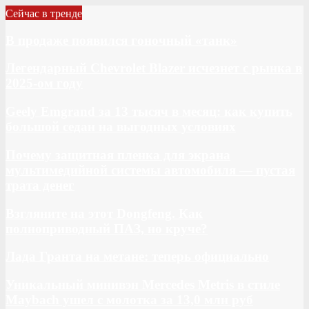
Сейчас в тренде
В продаже появился гоночный «танк»
Легендарный Chevrolet Blazer исчезнет с рынка в
2025-ом году
Geely Emgrand за 13 тысяч в месяц: как купить
большой седан на выгодных условиях
Почему защитная пленка для экрана
мультимедийной системы автомобиля — пустая
трата денег
Взгляните на этот Dongfeng. Как
полноприводный ПАЗ, но круче?
Лада Гранта на метане: теперь официально
Уникальный минивэн Mercedes Metris в стиле
Maybach ушел с молотка за 13,0 млн руб