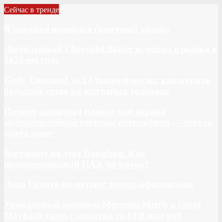
Сейчас в тренде
В продаже появился гоночный «танк»
Легендарный Chevrolet Blazer исчезнет с рынка в
2025-ом году
Geely Emgrand за 13 тысяч в месяц: как купить
большой седан на выгодных условиях
Почему защитная пленка для экрана
мультимедийной системы автомобиля — пустая
трата денег
Взгляните на этот Dongfeng. Как
полноприводный ПАЗ, но круче?
Лада Гранта на метане: теперь официально
Уникальный минивэн Mercedes Metris в стиле
Maybach ушел с молотка за 13,0 млн руб