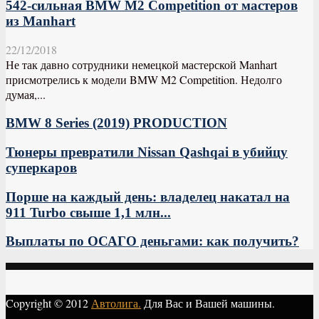
542-сильная BMW M2 Competition от мастеров
из Manhart
22/12/2018
Не так давно сотрудники немецкой мастерской Manhart
присмотрелись к модели BMW M2 Competition. Недолго
думая,...
BMW 8 Series (2019) PRODUCTION
Тюнеры превратили Nissan Qashqai в убийцу
суперкаров
Порше на каждый день: владелец накатал на
911 Turbo свыше 1,1 млн...
Выплаты по ОСАГО деньгами: как получить?
Copyright © 2012
Автолига.
Для Вас и Вашей машины.