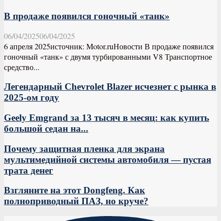
В продаже появился гоночный «танк»
06/04/2025
06/04/2025
6 апреля 2025источник: Motor.ruНовости В продаже появился
гоночный «танк» с двумя турбированными V8 Транспортное
средство...
Легендарный Chevrolet Blazer исчезнет с рынка в
2025-ом году
Geely Emgrand за 13 тысяч в месяц: как купить
большой седан на...
Почему защитная пленка для экрана
мультимедийной системы автомобиля — пустая
трата денег
Взгляните на этот Dongfeng. Как
полноприводный ПАЗ, но круче?