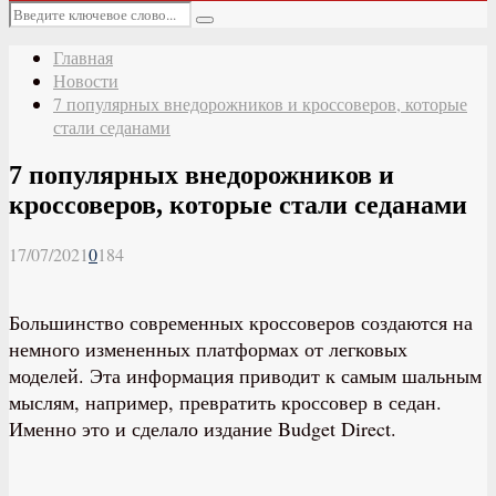
Основное
Искать:
меню
Поиск
Главная
Новости
7 популярных внедорожников и кроссоверов, которые
стали седанами
7 популярных внедорожников и
кроссоверов, которые стали седанами
17/07/2021
0
184
Большинство современных кроссоверов создаются на
немного измененных платформах от легковых
моделей. Эта информация приводит к самым шальным
мыслям, например, превратить кроссовер в седан.
Именно это и сделало издание Budget Direct.