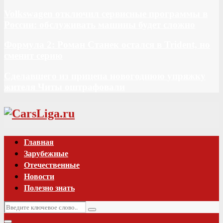
Volkswagen отключил сервисные программы в
России: обслуживать машины будет сложно
Формула 2: Роман Станек остался в Trident, но
сменит серию
Сделавшего из прицепа новогоднюю упряжку
жителя Читы оштрафовали
Vk
Главная
Зарубежные
Отечественные
Новости
Полезно знать
Искать:
Поиск