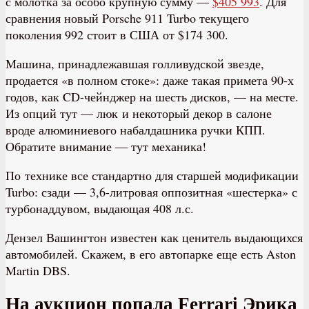
с молотка за особо крупную сумму —
$405 993
. Для
сравнения новый Porsche 911 Turbo текущего
поколения 992 стоит в США от $174 300.
Машина, принадлежавшая голливудской звезде,
продается «в полном стоке»: даже такая примета 90-х
годов, как CD-чейнджер на шесть дисков, — на месте.
Из опций тут — люк и некоторый декор в салоне
вроде алюминиевого набалдашника ручки КПП.
Обратите внимание — тут механика!
По технике все стандартно для старшей модификации
Turbo: сзади — 3,6-литровая оппозитная «шестерка» с
турбонаддувом, выдающая 408 л.с.
Дензел Вашингтон известен как ценитель выдающихся
автомобилей. Скажем, в его автопарке еще есть Aston
Martin DBS.
На аукцион попала Ferrari Эрика