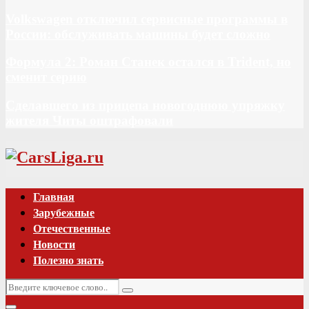
Volkswagen отключил сервисные программы в
России: обслуживать машины будет сложно
Формула 2: Роман Станек остался в Trident, но
сменит серию
Сделавшего из прицепа новогоднюю упряжку
жителя Читы оштрафовали
Vk
Главная
Зарубежные
Отечественные
Новости
Полезно знать
Искать:
Поиск