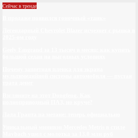
Сейчас в тренде
В продаже появился гоночный «танк»
Легендарный Chevrolet Blazer исчезнет с рынка в
2025-ом году
Geely Emgrand за 13 тысяч в месяц: как купить
большой седан на выгодных условиях
Почему защитная пленка для экрана
мультимедийной системы автомобиля — пустая
трата денег
Взгляните на этот Dongfeng. Как
полноприводный ПАЗ, но круче?
Лада Гранта на метане: теперь официально
Уникальный минивэн Mercedes Metris в стиле
Maybach ушел с молотка за 13,0 млн руб