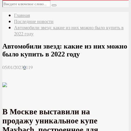
Основное
Искать:
меню
Поиск
Главная
Последние новости
Автомобили звезд: какие из них можно было купить в
2022 году
Автомобили звезд: какие из них можно
было купить в 2022 году
05/01/2023
0
119
В Москве выставили на
продажу уникальное купе
Maybach, построенное для