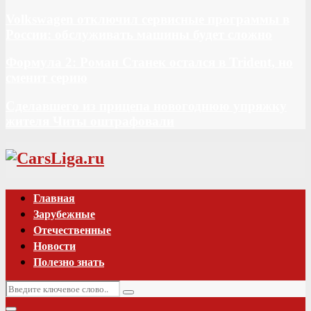
Volkswagen отключил сервисные программы в
России: обслуживать машины будет сложно
Формула 2: Роман Станек остался в Trident, но
сменит серию
Сделавшего из прицепа новогоднюю упряжку
жителя Читы оштрафовали
Vk
Главная
Зарубежные
Отечественные
Новости
Полезно знать
Искать:
Поиск