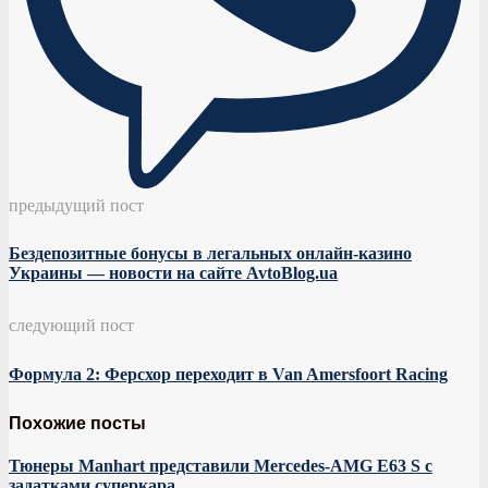
предыдущий пост
Бездепозитные бонусы в легальных онлайн-казино
Украины — новости на сайте AvtoBlog.ua
следующий пост
Формула 2: Ферсхор переходит в Van Amersfoort Racing
Похожие посты
Тюнеры Manhart представили Mercedes-AMG E63 S с
задатками суперкара