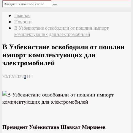
Основное
Искать:
меню
Поиск
Главная
Новости
В Узбекистане освободили от пошлин импорт
комплектующих для электромобилей
В Узбекистане освободили от пошлин
импорт комплектующих для
электромобилей
30/12/2022
0
111
Президент Узбекистана Шавкат Мирзиеев