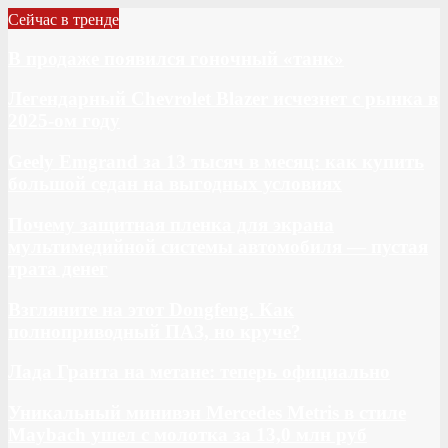
Сейчас в тренде
В продаже появился гоночный «танк»
Легендарный Chevrolet Blazer исчезнет с рынка в
2025-ом году
Geely Emgrand за 13 тысяч в месяц: как купить
большой седан на выгодных условиях
Почему защитная пленка для экрана
мультимедийной системы автомобиля — пустая
трата денег
Взгляните на этот Dongfeng. Как
полноприводный ПАЗ, но круче?
Лада Гранта на метане: теперь официально
Уникальный минивэн Mercedes Metris в стиле
Maybach ушел с молотка за 13,0 млн руб