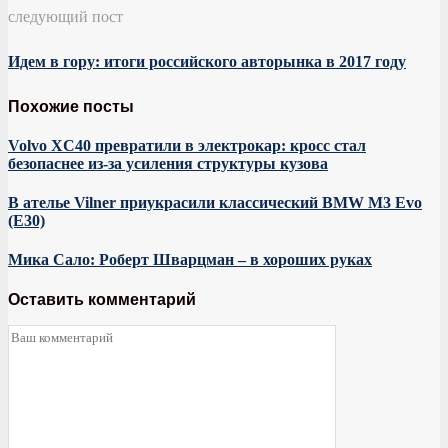
следующий пост
Идем в гору: итоги российского авторынка в 2017 году
Похожие посты
Volvo XC40 превратили в электрокар: кросс стал
безопаснее из-за усиления структуры кузова
В ателье Vilner приукрасили классический BMW M3 Evo
(E30)
Мика Сало: Роберт Шварцман – в хороших руках
Оставить комментарий