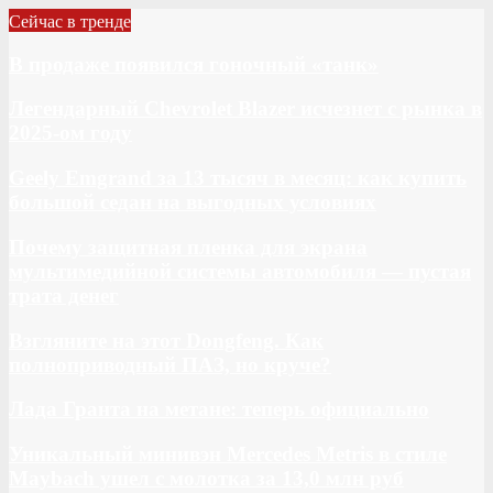
Сейчас в тренде
В продаже появился гоночный «танк»
Легендарный Chevrolet Blazer исчезнет с рынка в
2025-ом году
Geely Emgrand за 13 тысяч в месяц: как купить
большой седан на выгодных условиях
Почему защитная пленка для экрана
мультимедийной системы автомобиля — пустая
трата денег
Взгляните на этот Dongfeng. Как
полноприводный ПАЗ, но круче?
Лада Гранта на метане: теперь официально
Уникальный минивэн Mercedes Metris в стиле
Maybach ушел с молотка за 13,0 млн руб