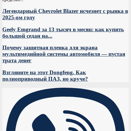
Легендарный Chevrolet Blazer исчезнет с рынка в
2025-ом году
Geely Emgrand за 13 тысяч в месяц: как купить
большой седан на...
Почему защитная пленка для экрана
мультимедийной системы автомобиля — пустая
трата денег
Взгляните на этот Dongfeng. Как
полноприводный ПАЗ, но круче?