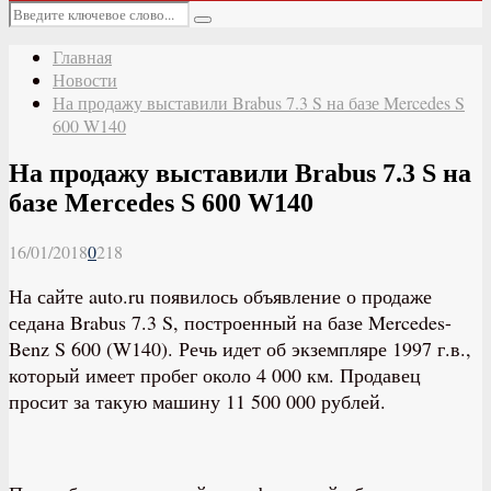
Основное
Искать:
меню
Поиск
Главная
Новости
На продажу выставили Brabus 7.3 S на базе Mercedes S
600 W140
На продажу выставили Brabus 7.3 S на
базе Mercedes S 600 W140
16/01/2018
0
218
На сайте auto.ru появилось объявление о продаже
седана Brabus 7.3 S, построенный на базе Mercedes-
Benz S 600 (W140). Речь идет об экземпляре 1997 г.в.,
который имеет пробег около 4 000 км. Продавец
просит за такую машину 11 500 000 рублей.