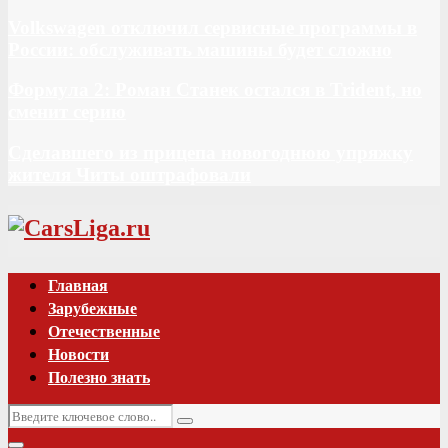
Volkswagen отключил сервисные программы в
России: обслуживать машины будет сложно
Формула 2: Роман Станек остался в Trident, но
сменит серию
Сделавшего из прицепа новогоднюю упряжку
жителя Читы оштрафовали
Vk
Главная
Зарубежные
Отечественные
Новости
Полезно знать
Искать:
Поиск