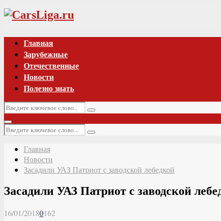
Vk
Главная
Зарубежные
Отечественные
Новости
Полезно знать
Искать:
Поиск
Основное
Искать:
меню
Поиск
Главная
Новости
Засадили УАЗ Патриот с заводской лебедкой
Засадили УАЗ Патриот с заводской лебе
16/01/2018
0
162