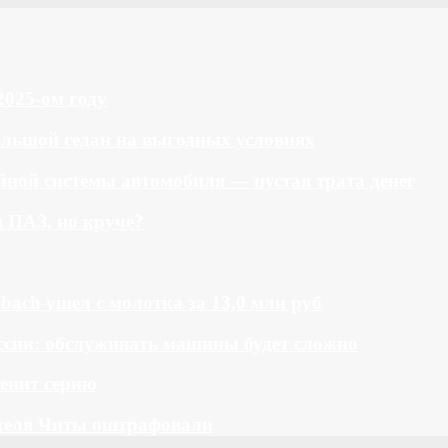
2025-ом году
большой седан на выгодных условиях
ной системы автомобиля — пустая трата денег
й ПАЗ, но круче?
bach ушел с молотка за 13,0 млн руб
ссии: обслуживать машины будет сложно
менит серию
теля Читы оштрафовали