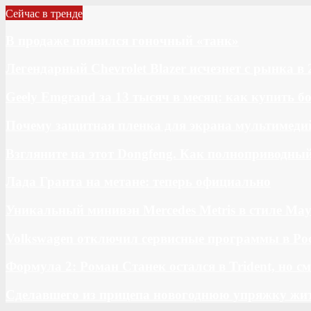
Сейчас в тренде
В продаже появился гоночный «танк»
Легендарный Chevrolet Blazer исчезнет с рынка в 
Geely Emgrand за 13 тысяч в месяц: как купить 
Почему защитная пленка для экрана мультимедий
Взгляните на этот Dongfeng. Как полноприводны
Лада Гранта на метане: теперь официально
Уникальный минивэн Mercedes Metris в стиле May
Volkswagen отключил сервисные программы в Ро
Формула 2: Роман Станек остался в Trident, но с
Сделавшего из прицепа новогоднюю упряжку жи