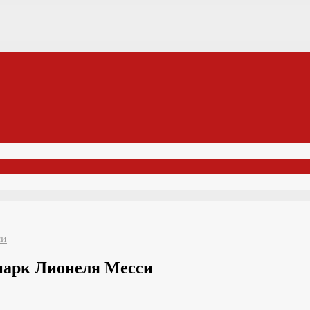
си
парк Лионеля Месси