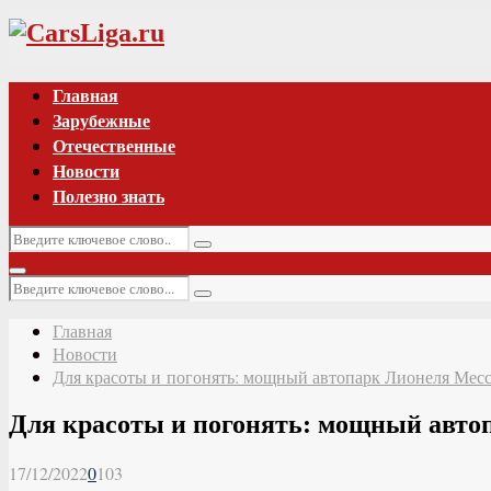
Vk
Главная
Зарубежные
Отечественные
Новости
Полезно знать
Искать:
Поиск
Основное
Искать:
меню
Поиск
Главная
Новости
Для красоты и погонять: мощный автопарк Лионеля Мес
Для красоты и погонять: мощный авто
17/12/2022
0
103