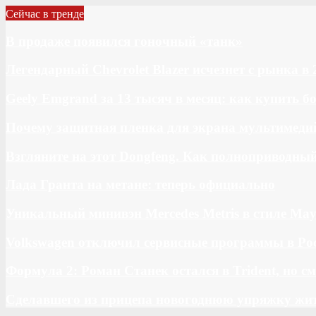
Сейчас в тренде
В продаже появился гоночный «танк»
Легендарный Chevrolet Blazer исчезнет с рынка в 
Geely Emgrand за 13 тысяч в месяц: как купить 
Почему защитная пленка для экрана мультимедий
Взгляните на этот Dongfeng. Как полноприводны
Лада Гранта на метане: теперь официально
Уникальный минивэн Mercedes Metris в стиле May
Volkswagen отключил сервисные программы в Ро
Формула 2: Роман Станек остался в Trident, но с
Сделавшего из прицепа новогоднюю упряжку жи