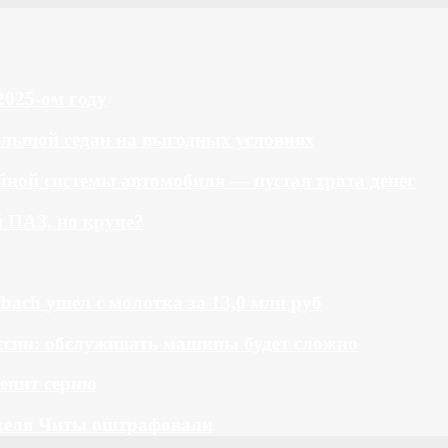
2025-ом году
большой седан на выгодных условиях
ной системы автомобиля — пустая трата денег
й ПАЗ, но круче?
bach ушел с молотка за 13,0 млн руб
ссии: обслуживать машины будет сложно
менит серию
теля Читы оштрафовали