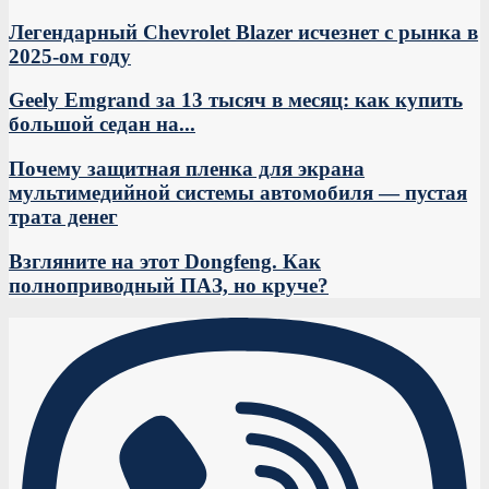
Легендарный Chevrolet Blazer исчезнет с рынка в
2025-ом году
Geely Emgrand за 13 тысяч в месяц: как купить
большой седан на...
Почему защитная пленка для экрана
мультимедийной системы автомобиля — пустая
трата денег
Взгляните на этот Dongfeng. Как
полноприводный ПАЗ, но круче?