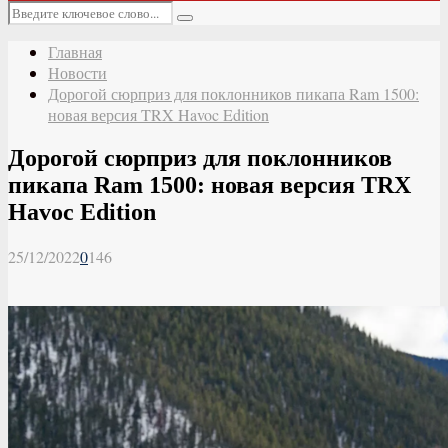
Основное
Искать:
меню
Поиск
Главная
Новости
Дорогой сюрприз для поклонников пикапа Ram 1500:
новая версия TRX Havoc Edition
Дорогой сюрприз для поклонников
пикапа Ram 1500: новая версия TRX
Havoc Edition
25/12/2022
0
146