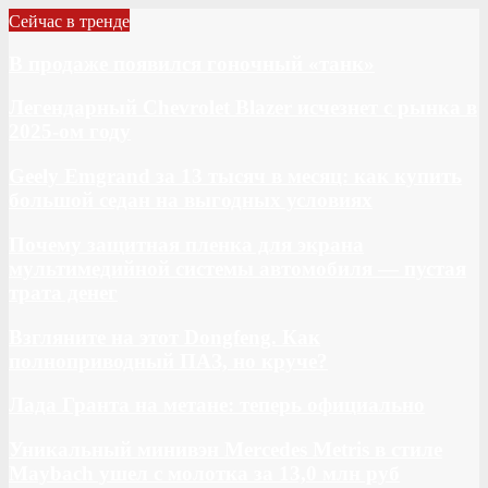
Сейчас в тренде
В продаже появился гоночный «танк»
Легендарный Chevrolet Blazer исчезнет с рынка в
2025-ом году
Geely Emgrand за 13 тысяч в месяц: как купить
большой седан на выгодных условиях
Почему защитная пленка для экрана
мультимедийной системы автомобиля — пустая
трата денег
Взгляните на этот Dongfeng. Как
полноприводный ПАЗ, но круче?
Лада Гранта на метане: теперь официально
Уникальный минивэн Mercedes Metris в стиле
Maybach ушел с молотка за 13,0 млн руб