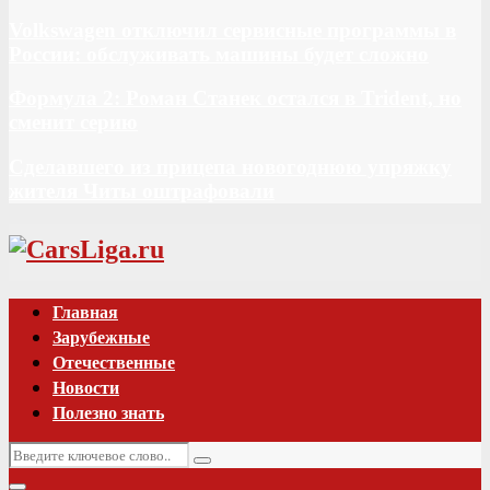
Volkswagen отключил сервисные программы в
России: обслуживать машины будет сложно
Формула 2: Роман Станек остался в Trident, но
сменит серию
Сделавшего из прицепа новогоднюю упряжку
жителя Читы оштрафовали
Vk
Главная
Зарубежные
Отечественные
Новости
Полезно знать
Искать:
Поиск