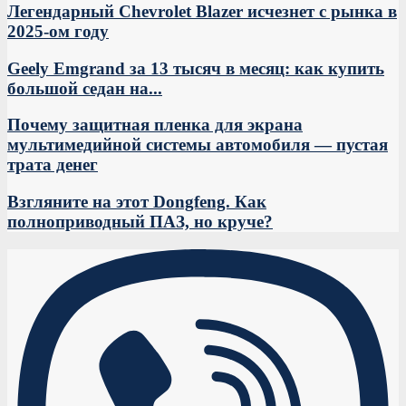
Легендарный Chevrolet Blazer исчезнет с рынка в
2025-ом году
Geely Emgrand за 13 тысяч в месяц: как купить
большой седан на...
Почему защитная пленка для экрана
мультимедийной системы автомобиля — пустая
трата денег
Взгляните на этот Dongfeng. Как
полноприводный ПАЗ, но круче?