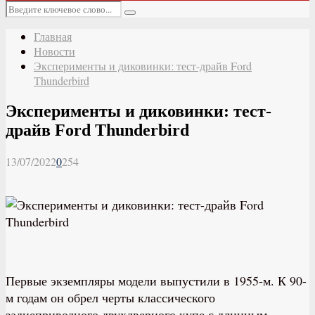
Основное
Искать:
меню
Поиск
Главная
Новости
Эксперименты и диковинки: тест-драйв Ford
Thunderbird
Эксперименты и диковинки: тест-
драйв Ford Thunderbird
13/07/2022
0
254
Первые экземпляры модели выпустили в 1955-м. К 90-
м годам он обрел черты классического
заднеприводного двухдверного купе с длинным