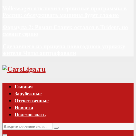
Volkswagen отключил сервисные программы в
России: обслуживать машины будет сложно
Формула 2: Роман Станек остался в Trident, но
сменит серию
Сделавшего из прицепа новогоднюю упряжку
жителя Читы оштрафовали
Vk
Главная
Зарубежные
Отечественные
Новости
Полезно знать
Искать:
Поиск