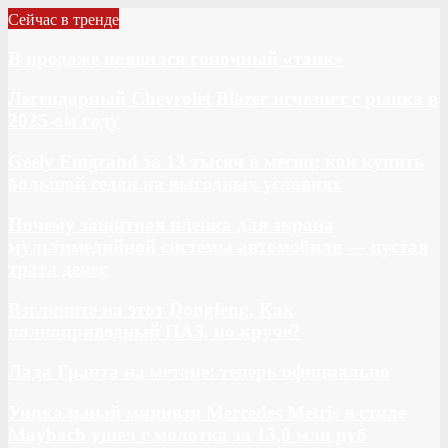
Сейчас в тренде
В продаже появился гоночный «танк»
Легендарный Chevrolet Blazer исчезнет с рынка в
2025-ом году
Geely Emgrand за 13 тысяч в месяц: как купить
большой седан на выгодных условиях
Почему защитная пленка для экрана
мультимедийной системы автомобиля — пустая
трата денег
Взгляните на этот Dongfeng. Как
полноприводный ПАЗ, но круче?
Лада Гранта на метане: теперь официально
Уникальный минивэн Mercedes Metris в стиле
Maybach ушел с молотка за 13,0 млн руб