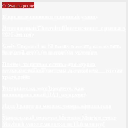
Сейчас в тренде
В продаже появился гоночный «танк»
Легендарный Chevrolet Blazer исчезнет с рынка в
2025-ом году
Geely Emgrand за 13 тысяч в месяц: как купить
большой седан на выгодных условиях
Почему защитная пленка для экрана
мультимедийной системы автомобиля — пустая
трата денег
Взгляните на этот Dongfeng. Как
полноприводный ПАЗ, но круче?
Лада Гранта на метане: теперь официально
Уникальный минивэн Mercedes Metris в стиле
Maybach ушел с молотка за 13,0 млн руб