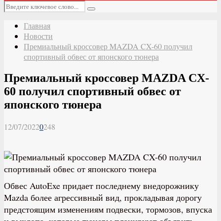
Основное
Искать:
меню
Поиск
Главная
Новости
Премиальный кроссовер MAZDA CX-60 получил
спортивный обвес от японского тюнера
Премиальный кроссовер MAZDA CX-
60 получил спортивный обвес от
японского тюнера
12/07/2022
0
248
Обвес AutoExe придает последнему внедорожнику
Mazda более агрессивный вид, прокладывая дорогу
предстоящим изменениям подвески, тормозов, впуска
и выхлопа, которые тюнеры планируют объявить