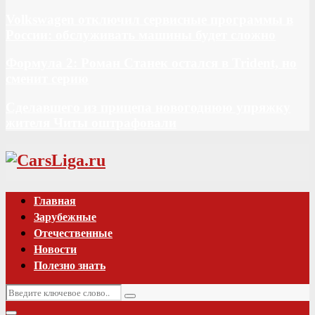
Volkswagen отключил сервисные программы в
России: обслуживать машины будет сложно
Формула 2: Роман Станек остался в Trident, но
сменит серию
Сделавшего из прицепа новогоднюю упряжку
жителя Читы оштрафовали
Vk
Главная
Зарубежные
Отечественные
Новости
Полезно знать
Искать:
Поиск